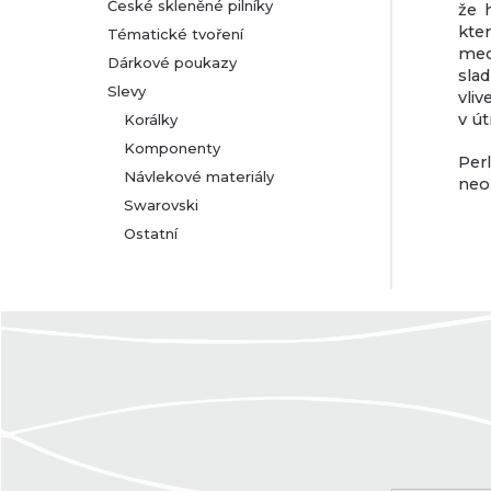
České skleněné pilníky
že 
kte
Tématické tvoření
mec
Dárkové poukazy
slad
Slevy
vli
v ú
Korálky
Komponenty
Per
Návlekové materiály
neo
Swarovski
Ostatní