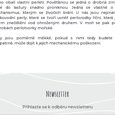
ho obalí vlastní perletí. Povětšinou se jedná o drobná zrn
ré do lastury snadno proniknou. Jedná se vlastně o
hanismus, kterým se živočich brání. U nás jsou nejznám
kovodní perly, které se tvoří uvnitř perlorodky říční, kter
vem znečištění vod ohroženým druhem. V moři se pak pe
trobách perlotvorky mořské.
ly jsou poměrně měkké, pokud s nimi tedy budete 
patrně, může dojít k jejich mechanickému poškození.
Newsletter
Přihlaste se k odběru newsletteru