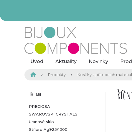
Přejít
na
obsah
Úvod
Aktuality
Novinky
Prod
Domů
Produkty
Korálky z přírodních materiá
P
Říčn
Kategorie
Přeskočit
kategorie
o
PRECIOSA
SWAROVSKI CRYSTALS
s
Uranové sklo
t
Stříbro Ag925/1000