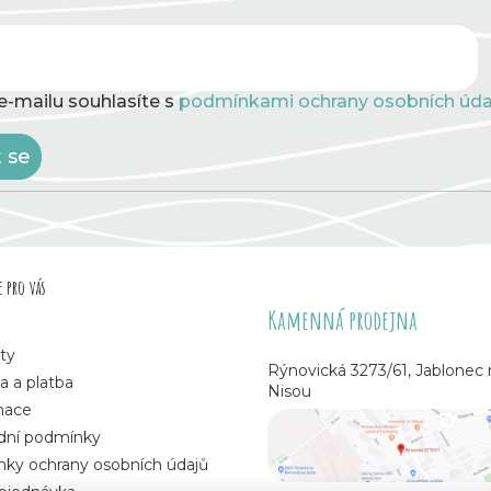
e-mailu souhlasíte s
podmínkami ochrany osobních úda
t se
 pro vás
Kamenná prodejna
ty
Rýnovická 3273/61, Jablonec
a a platba
Nisou
mace
ní podmínky
ky ochrany osobních údajů