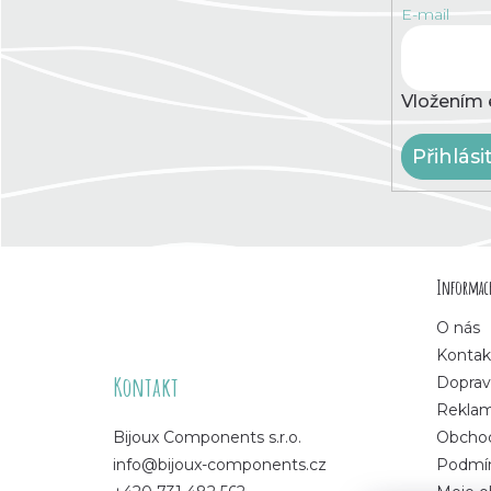
E-mail
Vložením 
Přihlási
Z
Informace
á
O nás
p
Kontak
Kontakt
Doprav
a
Rekla
Bijoux Components s.r.o.
Obchod
t
info@bijoux-components.cz
Podmín