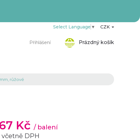
Select Language
▼
CZK
Nákupní
Prázdný košík
Přihlášení
košík
-5 mm, růžové
,67 Kč
/ balení
č včetně DPH