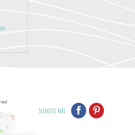
jů
 nad
Sledujte nás