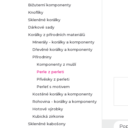
Bižuterní komponenty
r
Knoflíky
Skleněné korálky
a
Dárkové sady
n
Korálky z přírodních materiálů
Minerály - korálky a komponenty
n
Dřevěné korálky a komponenty
Přírodniny
í
Komponenty z mušlí
p
Perle z perleti
Přívěsky z perleti
a
Perleť s motivem
Kostěné korálky a komponenty
n
Rohovina - korálky a komponenty
Hotové výrobky
e
Kubická zirkonie
l
Skleněné kabošony
Pop