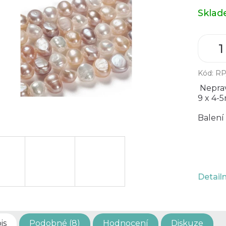
Měrná
Skla
cena:
Kód:
RP
Nepravi
9 x 4-
Balení 
Detail
is
Podobné (8)
Hodnocení
Diskuze