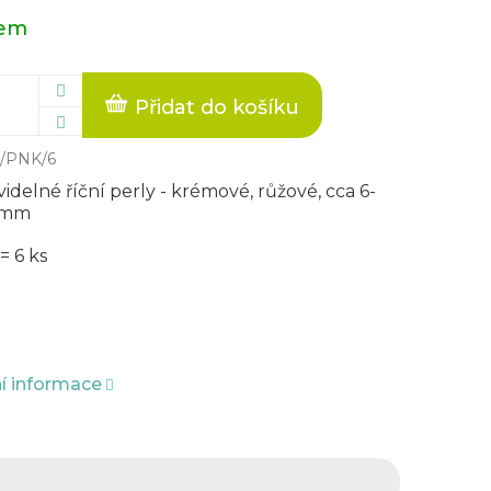
dem
Přidat do košíku
/PNK/6
delné říční perly - krémové, růžové, cca 6-
5mm
= 6 ks
ní informace