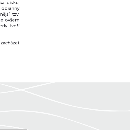
ka písku,
 obranný
ější tzv.
á je ovšem
rly tvoří
zacházet