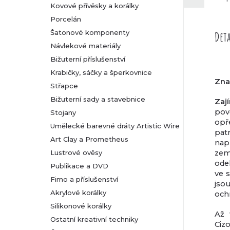
Kovové přívěsky a korálky
Porcelán
Šatonové komponenty
Deta
Návlekové materiály
Bižuterní příslušenství
Krabičky, sáčky a šperkovnice
Zna
Střapce
Bižuterní sady a stavebnice
Zaj
pov
Stojany
opř
Umělecké barevné dráty Artistic Wire
patr
Art Clay a Prometheus
např
Lustrové ověsy
zem
ode
Publikace a DVD
ve 
Fimo a příslušenství
jso
Akrylové korálky
ochr
Silikonové korálky
Až 
Ostatní kreativní techniky
Cizo