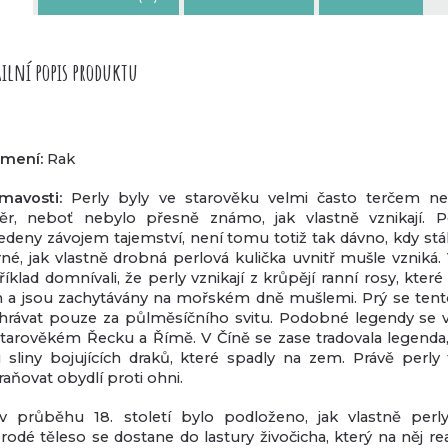
ilní popis produktu
mení:
Rak
ímavosti:
Perly byly ve starověku velmi často terčem ne
ěr, neboť nebylo přesně známo, jak vlastně vznikají.
P
edeny závojem tajemství, není tomu totiž tak dávno, kdy stá
né, jak vlastně drobná perlová kulička uvnitř mušle vzniká. 
íklad domnívali, že perly vznikají z krůpějí ranní rosy, které
 a jsou zachytávány na mořském dně mušlemi. Prý se tent
hrávat pouze za půlměsíčního svitu. Podobné legendy se vy
starověkém Řecku a Římě. V Číně se zase tradovala legenda,
u sliny bojujících draků, které spadly na zem. Právě perly
aňovat obydlí proti ohni.
v průběhu 18. století bylo podloženo, jak vlastně perly 
rodé těleso se dostane do lastury živočicha, který na něj re