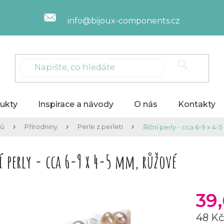
info@bijoux-components.cz
ukty
Inspirace a návody
O nás
Kontakty
lů
Přírodniny
Perle z perleti
Říční perly - cca 6-9 x 4
í perly - cca 6-9 x 4-5 mm, růžové
39
48 K