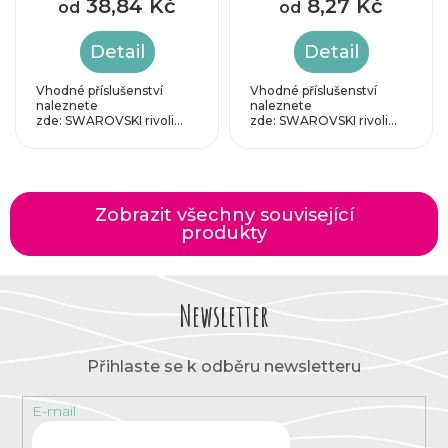
38,84 Kč
8,27 Kč
od
od
16mm
Detail
Detail
Vhodné příslušenství
Vhodné příslušenství
naleznete
naleznete
zde: SWAROVSKI rivoli...
zde: SWAROVSKI rivoli...
Zobrazit všechny související
produkty
Newsletter
Přihlaste se k odběru newsletteru
E-mail