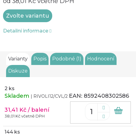
od
38,01 Kč
včetně DPH
Měrná
Zvolte variantu
cena:
Detailní informace
Varianty
Popis
Podobné (1)
Hodnocení
Diskuze
2 ks
Skladem
EAN:
8592408302586
| RIVOLI12/CVL/2
31,41 Kč
/ balení
Do
koš
38,01 Kč včetně DPH
144 ks