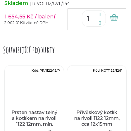
Skladem
| RIVOLI12/CVL/144
1 654,55 Kč
/ balení
Do
koš
2 002,01 Kč včetně DPH
Související produkty
Kód:
PR/1122/12/P
Kód:
KOT1122/12/P
Prsten nastavitelný
Přívěskový kotlík
s kotlíkem na rivoli
na rivoli 1122 12mm,
1122 12mm, min.
cca 12x15mm
vnitřní průměr cca