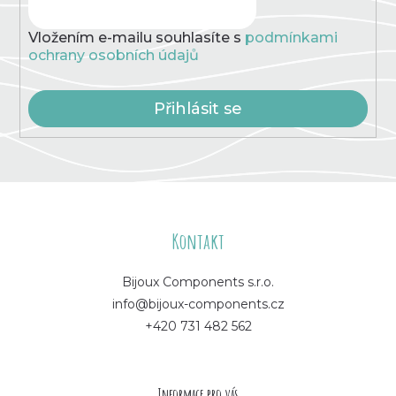
Vložením e-mailu souhlasíte s
podmínkami
ochrany osobních údajů
Přihlásit se
Z
á
Kontakt
p
Bijoux Components s.r.o.
info@bijoux-components.cz
a
+420 731 482 562
t
í
Informace pro vás