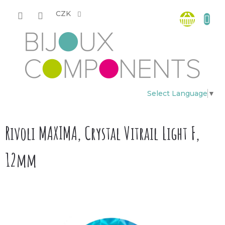
Přejít
Nákup
na
CZK
obsah
košík
Select Language
▼
Rivoli MAXIMA, Crystal Vitrail Light F,
12mm