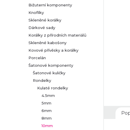
Bižuterní komponenty
r
Knoflíky
Skleněné korálky
a
Dárkové sady
n
Korálky z přírodních materiálů
Skleněné kabošony
n
Kovové přívěsky a korálky
Porcelán
í
Šatonové komponenty
p
Šatonové kuličky
Rondelky
a
Kulaté rondelky
4.5mm
n
5mm
6mm
e
Pop
8mm
l
10mm