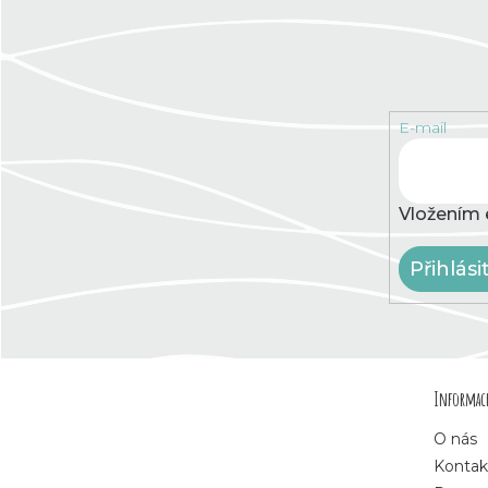
E-mail
Vložením 
Přihlási
Z
Informace
á
O nás
p
Kontak