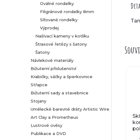
Oválné rondelky
Deta
Filigránové rondelky 8mm
Síťované rondelky
Tan
Výprodej
Našívací kameny v kotlíku
Štrasové řetězy s šatony
Souvi
Šatony
Návlekové materiály
Bižuterní příslušenství
Krabičky, sáčky a šperkovnice
Střapce
Bižuterní sady a stavebnice
Stojany
Umělecké barevné dráty Artistic Wire
Sk
Art Clay a Prometheus
ko
Lustrové ověsy
pok
Publikace a DVD
m