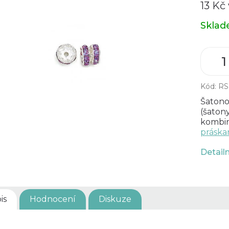
13 Kč
Měrná
Skla
cena:
Kód:
RS
Šatono
(šatony
kombin
práska
Detail
is
Hodnocení
Diskuze