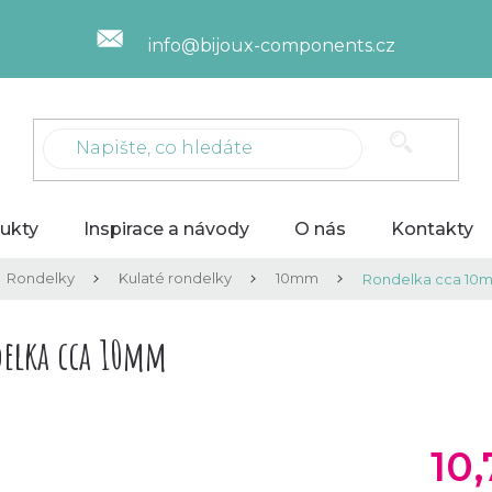
info@bijoux-components.cz
ukty
Inspirace a návody
O nás
Kontakty
Rondelky
Kulaté rondelky
10mm
Rondelka cca 10
elka cca 10mm
10