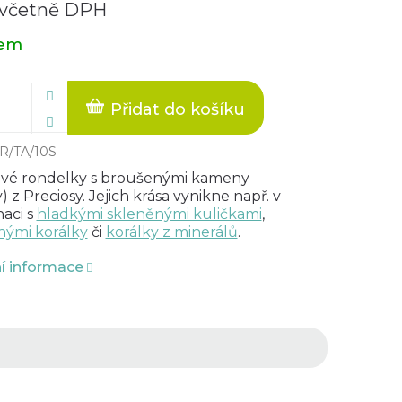
 včetně DPH
dem
Přidat do košíku
R/TA/10S
vé rondelky s broušenými kameny
) z Preciosy. Jejich krása vynikne např. v
aci s
hladkými skleněnými kuličkami
,
nými korálky
či
korálky z minerálů
.
ní informace