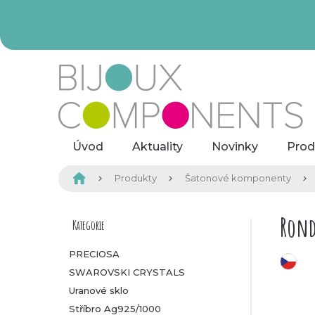
Přejít
na
obsah
Úvod
Aktuality
Novinky
Prod
Domů
Produkty
Šatonové komponenty
P
Rond
Kategorie
Přeskočit
kategorie
o
PRECIOSA
český výrobek
SWAROVSKI CRYSTALS
s
Uranové sklo
t
Stříbro Ag925/1000