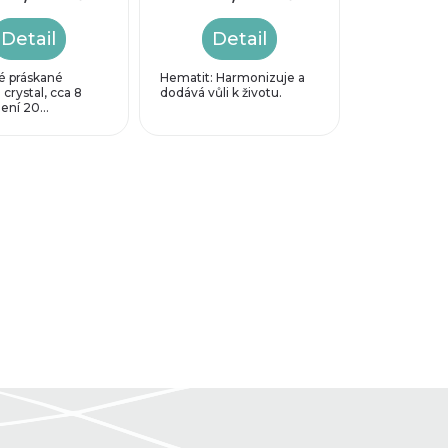
Detail
Detail
é práskané
Hematit: Harmonizuje a
 crystal, cca 8
dodává vůli k životu.
ní 20...