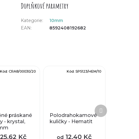
Doplňkové parametry
Kategorie
:
10mm
EAN
:
8592408192682
Kód:
CRA8/00030/20
Kód:
SP5123/HEM/10
Další
produkt
ěné práskané
Polodrahokamové
y - krystal,
kuličky - Hematit
8mm
25,62 Kč
12,40 Kč
od