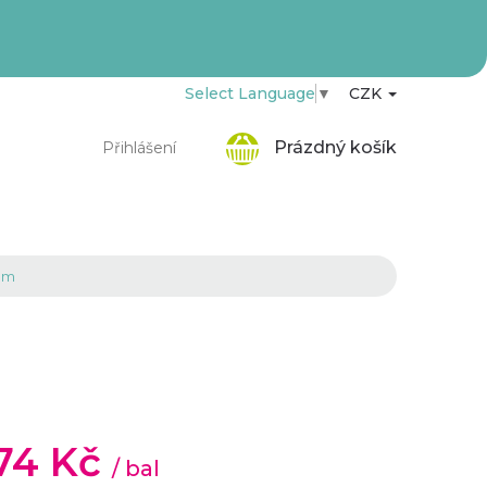
Select Language
▼
CZK
Nákupní
Prázdný košík
Přihlášení
košík
mm
,74 Kč
/ bal