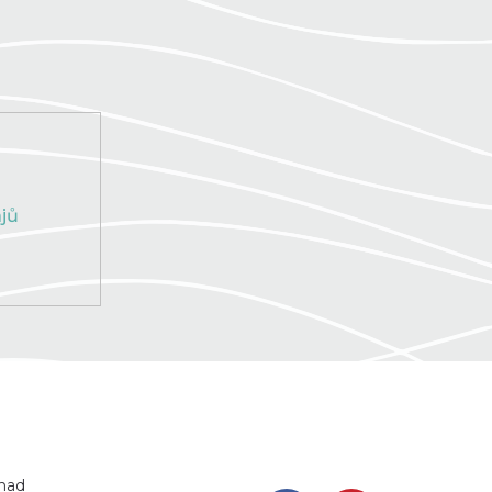
jů
 nad