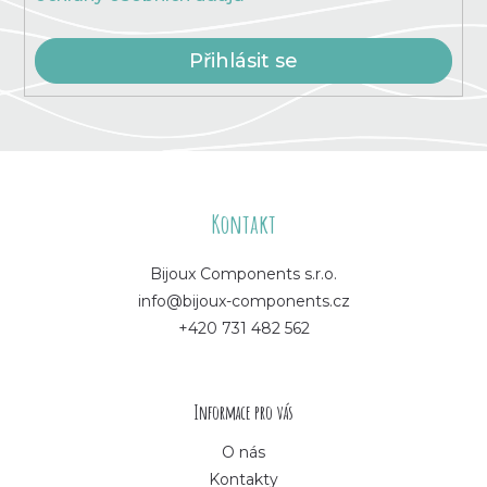
Přihlásit se
Z
á
Kontakt
p
Bijoux Components s.r.o.
info@bijoux-components.cz
a
+420 731 482 562
t
í
Informace pro vás
O nás
Kontakty