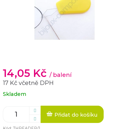
14,05 Kč
/ balení
17 Kč včetně DPH
Měrná
Skladem
cena:
Přidat do košíku
Kód:
THREADER/1