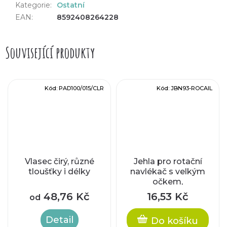
Kategorie
:
Ostatní
EAN
:
8592408264228
Související produkty
Kód:
PAD100/015/CLR
Kód:
JBN93-ROCAIL
Vlasec čirý, různé
Jehla pro rotační
tloušťky i délky
navlékač s velkým
očkem,
9,3cm/0,55mm
48,76 Kč
16,53 Kč
od
Detail
Do košíku