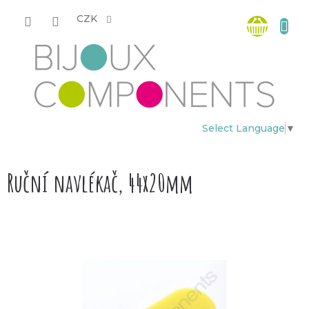
Přejít
Nákup
na
CZK
obsah
košík
Select Language
▼
Ruční navlékač, 44x20mm