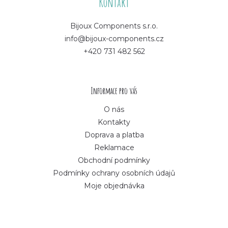
á
Kontakt
p
Bijoux Components s.r.o.
info@bijoux-components.cz
a
+420 731 482 562
t
í
Informace pro vás
O nás
Kontakty
Doprava a platba
Reklamace
Obchodní podmínky
Podmínky ochrany osobních údajů
Moje objednávka