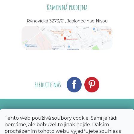
Kamenná prodejna
Rýnovická 3273/61, Jablonec nad Nisou
Sledujte nás
Vytvořil Shoptet
Nakódoval eshopGuru
|
Tento web používá soubory cookie. Sami je rádi
nemáme, ale bohužel to jinak nejde. Dalším
Copyright 2026
Bijoux Components - Svět
procházením tohoto webu vyjadřujete souhlas s