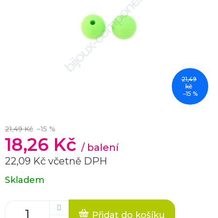
21,49
kč
–15 %
21,49 Kč
–15 %
18,26 Kč
/ balení
22,09 Kč včetně DPH
Měrná
Skladem
cena:
Přidat do košíku