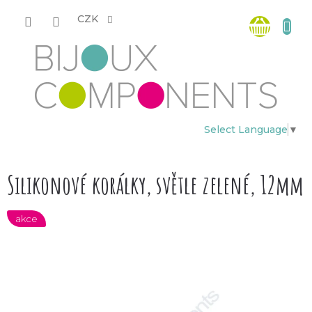
Přejít
Nákup
na
CZK
obsah
košík
Select Language
▼
Silikonové korálky, světle zelené, 12mm
akce