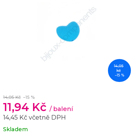
14,05
kč
–15 %
14,05 Kč
–15 %
11,94 Kč
/ balení
14,45 Kč včetně DPH
Měrná
Skladem
cena: