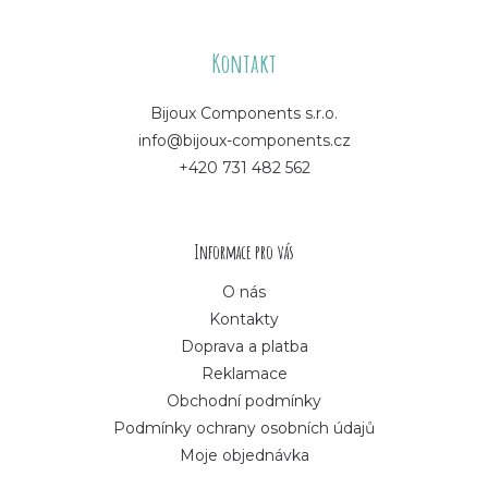
Z
á
Kontakt
p
Bijoux Components s.r.o.
info@bijoux-components.cz
a
+420 731 482 562
t
í
Informace pro vás
O nás
Kontakty
Doprava a platba
Reklamace
Obchodní podmínky
Podmínky ochrany osobních údajů
Moje objednávka