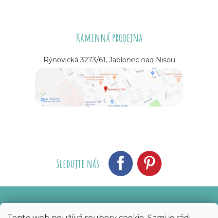
Kamenná prodejna
Rýnovická 3273/61, Jablonec nad Nisou
Sledujte nás
Vytvořil Shoptet
Nakódoval eshopGuru
|
Tento web používá soubory cookie. Sami je rádi