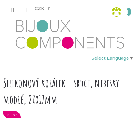
Přejít
Nákup
na
CZK
obsah
košík
Select Language
▼
Silikonový korálek - srdce, nebesky
modré, 20x17mm
akce