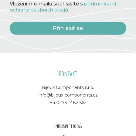
Vložením e-mailu souhlasíte s
podmínkami
ochrany osobních údajů
Přihlásit se
Z
á
Kontakt
p
Bijoux Components s.r.o.
info@bijoux-components.cz
a
+420 731 482 562
t
í
Informace pro vás