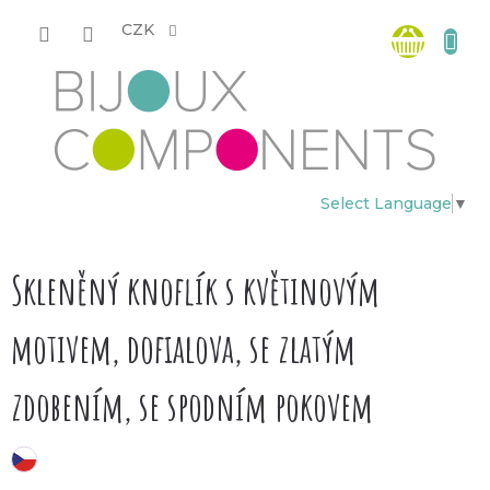
Přejít
Nákup
na
CZK
obsah
košík
Select Language
▼
Skleněný knoflík s květinovým
motivem, dofialova, se zlatým
zdobením, se spodním pokovem
český výrobek