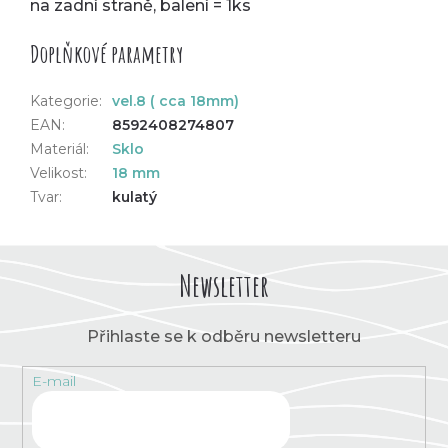
na zadní straně, balení = 1ks
Doplňkové parametry
Kategorie
:
vel.8 ( cca 18mm)
EAN
:
8592408274807
Materiál
:
Sklo
Velikost
:
18 mm
Tvar
:
kulatý
Newsletter
Přihlaste se k odběru newsletteru
E-mail