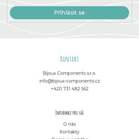
Přihlásit se
Z
á
Kontakt
p
Bijoux Components s.r.o.
info@bijoux-components.cz
a
+420 731 482 562
t
í
Informace pro vás
O nás
Kontakty