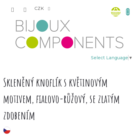
Přejít
Nákup
na
CZK
obsah
košík
Select Language
▼
Skleněný knoflík s květinovým
motivem, fialovo-růžový, se zlatým
zdobením
český výrobek