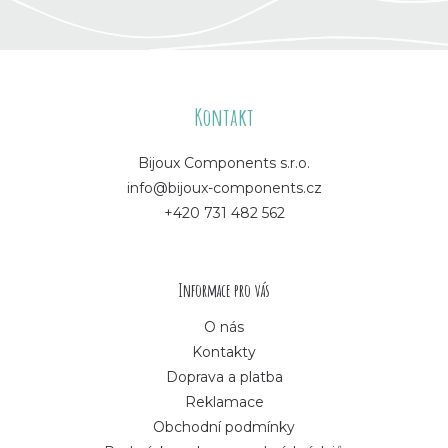
Z
á
Kontakt
p
Bijoux Components s.r.o.
info@bijoux-components.cz
a
+420 731 482 562
t
í
Informace pro vás
O nás
Kontakty
Doprava a platba
Reklamace
Obchodní podmínky