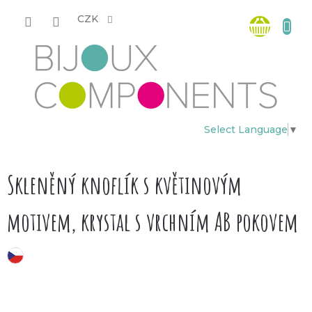
Přejít
Nákup
na
CZK
obsah
košík
Select Language
▼
Skleněný knoflík s květinovým
motivem, krystal s vrchním AB pokovem
český výrobek