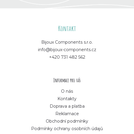
Z
á
Kontakt
p
Bijoux Components s.r.o.
info@bijoux-components.cz
a
+420 731 482 562
t
í
Informace pro vás
O nás
Kontakty
Doprava a platba
Reklamace
Obchodní podmínky
Podmínky ochrany osobních údajů