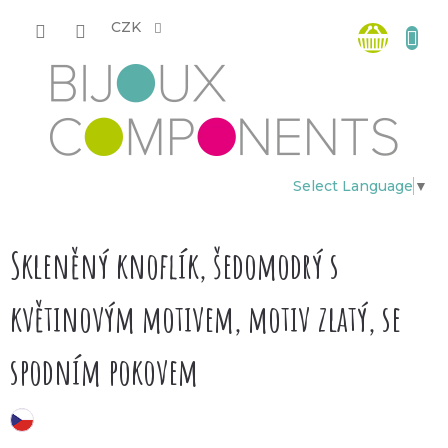
Přejít
Nákup
na
CZK
obsah
košík
Select Language
▼
Skleněný knoflík, šedomodrý s
květinovým motivem, motiv zlatý, se
spodním pokovem
český výrobek