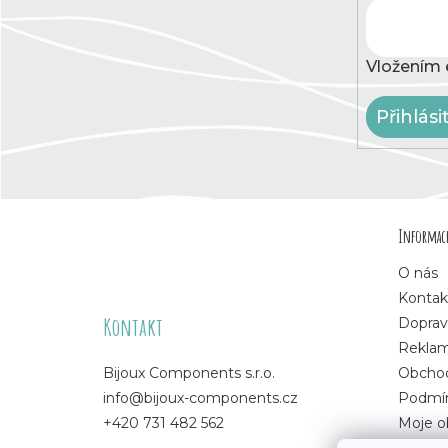
Vložením 
Přihlási
Z
Informace
á
O nás
p
Kontak
Kontakt
Doprav
a
Rekla
Bijoux Components s.r.o.
Obchod
t
info@bijoux-components.cz
Podmín
+420 731 482 562
Moje o
í