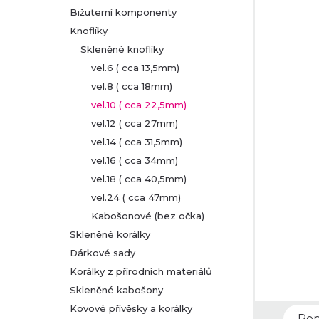
Bižuterní komponenty
r
Knoflíky
Skleněné knoflíky
a
vel.6 ( cca 13,5mm)
n
vel.8 ( cca 18mm)
vel.10 ( cca 22,5mm)
n
vel.12 ( cca 27mm)
vel.14 ( cca 31,5mm)
í
vel.16 ( cca 34mm)
p
vel.18 ( cca 40,5mm)
vel.24 ( cca 47mm)
a
Kabošonové (bez očka)
Skleněné korálky
n
Dárkové sady
Korálky z přírodních materiálů
e
Skleněné kabošony
l
Kovové přívěsky a korálky
Pop