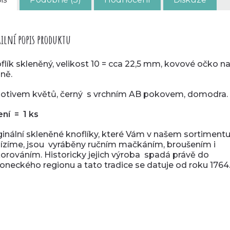
ilní popis produktu
flík skleněný, velikost 10 = cca 22,5 mm, kovové očko n
aně.
otivem květů, černý s vrchním AB pokovem, domodra.
ení = 1 ks
ginální skleněné knoflíky, které Vám v našem sortiment
ízíme, jsou vyráběny ručním mačkáním, broušením i
orováním. Historicky jejich výroba spadá právě do
loneckého regionu a tato tradice se datuje od roku 1764