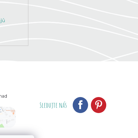
jů
 nad
Sledujte nás