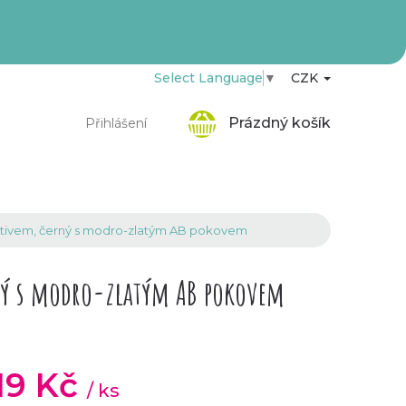
Select Language
▼
CZK
Nákupní
Prázdný košík
Přihlášení
košík
otivem, černý s modro-zlatým AB pokovem
ný s modro-zlatým AB pokovem
,19 Kč
/ ks