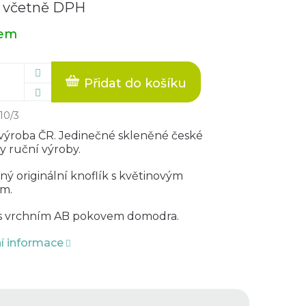
č včetně DPH
dem
Přidat do košíku
10/3
výroba ČR. Jedinečné skleněné české
y ruční výroby.
ný originální knoflík s květinovým
m.
s vrchním AB pokovem domodra.
ní informace