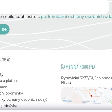
e-mailu souhlasíte s
podmínkami ochrany osobních úda
t se
 pro vás
Kamenná prodejna
ty
Rýnovická 3273/61, Jablonec
a a platba
Nisou
mace
ní podmínky
ky ochrany osobních údajů
bjednávka