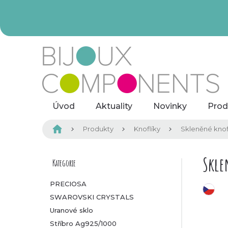
Přejít
na
obsah
Úvod
Aktuality
Novinky
Prod
Domů
Produkty
Knoflíky
Skleněné knof
P
Skle
Kategorie
Přeskočit
kategorie
o
PRECIOSA
český výrobek
SWAROVSKI CRYSTALS
s
Uranové sklo
t
Stříbro Ag925/1000