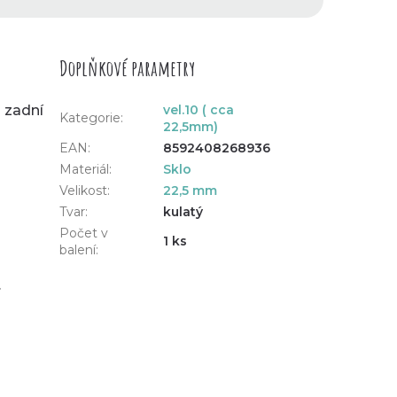
Doplňkové parametry
a zadní
vel.10 ( cca
Kategorie
:
22,5mm)
EAN
:
8592408268936
Materiál
:
Sklo
Velikost
:
22,5 mm
Tvar
:
kulatý
u
Počet v
1 ks
balení
:
.