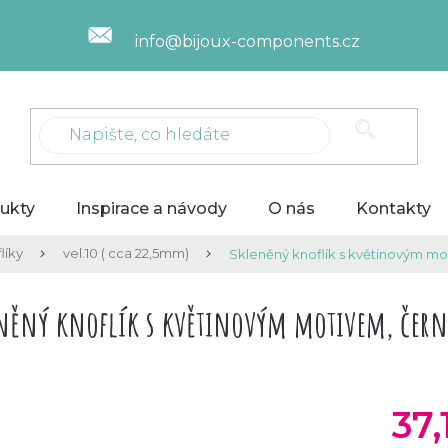
info@bijoux-components.cz
ukty
Inspirace a návody
O nás
Kontakty
líky
vel.10 ( cca 22,5mm)
Skleněný knoflík s květinovým m
něný knoflík s květinovým motivem, čer
37