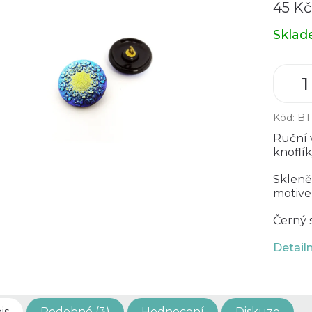
45 K
Měrná
Skla
cena:
Kód:
BT
Ruční 
knoflík
Skleně
motive
Černý 
Detail
is
Podobné (3)
Hodnocení
Diskuze