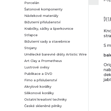
Porcelán
Šatonové komponenty
Návlekové materiály
Deta
Bižuterní příslušenství
Krabičky, sáčky a šperkovnice
Kno
Střapce
str
Bižuterní sady a stavebnice
S m
Stojany
Umělecké barevné dráty Artistic Wire
bal
Art Clay a Prometheus
Ori
Lustrové ověsy
nab
Publikace a DVD
dek
jab
Fimo a příslušenství
Akrylové korálky
Silikonové korálky
Ostatní kreativní techniky
České skleněné pilníky