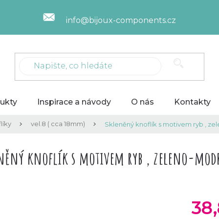
info@bijoux-components.cz
ukty
Inspirace a návody
O nás
Kontakty
líky
vel.8 ( cca 18mm)
Skleněný knoflík s motivem ryb , ze
něný knoflík s motivem ryb , zeleno-modr
38