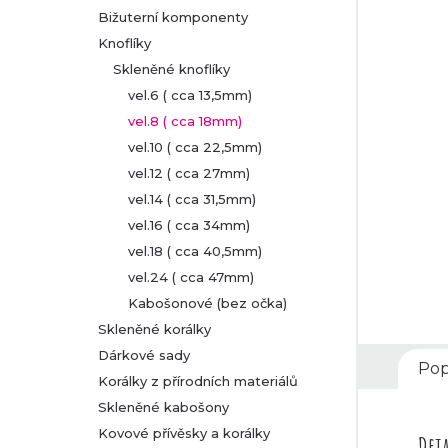
Bižuterní komponenty
r
Knoflíky
Skleněné knoflíky
a
vel.6 ( cca 13,5mm)
n
vel.8 ( cca 18mm)
vel.10 ( cca 22,5mm)
n
vel.12 ( cca 27mm)
vel.14 ( cca 31,5mm)
í
vel.16 ( cca 34mm)
p
vel.18 ( cca 40,5mm)
vel.24 ( cca 47mm)
a
Kabošonové (bez očka)
Skleněné korálky
n
Dárkové sady
Pop
Korálky z přírodních materiálů
e
Skleněné kabošony
l
Kovové přívěsky a korálky
Deta