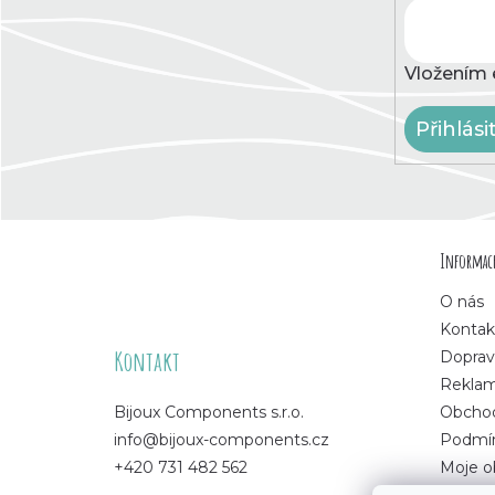
Vložením 
Přihlási
Z
Informace
á
O nás
p
Kontak
Kontakt
Doprav
a
Rekla
Bijoux Components s.r.o.
Obchod
t
info@bijoux-components.cz
Podmín
+420 731 482 562
Moje o
í