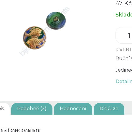
47 K
Měrná
Skla
cena:
Kód:
BT
Ruční 
Jedine
Detail
is
Podobné (2)
Hodnocení
Diskuze
ilní popis produktu