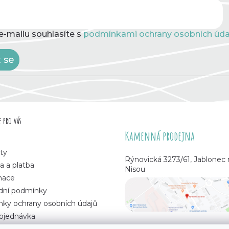
e-mailu souhlasíte s
podmínkami ochrany osobních úda
t se
 pro vás
Kamenná prodejna
ty
Rýnovická 3273/61, Jablonec
a a platba
Nisou
mace
ní podmínky
ky ochrany osobních údajů
bjednávka