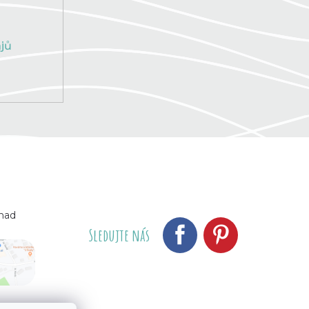
jů
 nad
Sledujte nás