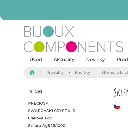
Přejít
na
obsah
Úvod
Aktuality
Novinky
Prod
Domů
Produkty
Knoflíky
Skleněné knof
P
Skle
Kategorie
Přeskočit
kategorie
o
PRECIOSA
český výrobek
SWAROVSKI CRYSTALS
s
Uranové sklo
t
Stříbro Ag925/1000