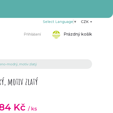
Select Language
▼
CZK
Nákupní
Prázdný košík
Přihlášení
košík
leno-modrý, motiv zlatý
ý, motiv zlatý
,84 Kč
/ ks