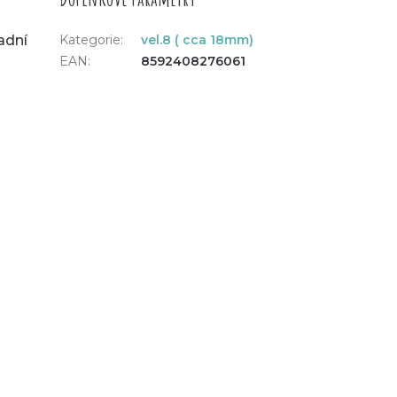
adní
Kategorie
:
vel.8 ( cca 18mm)
EAN
:
8592408276061