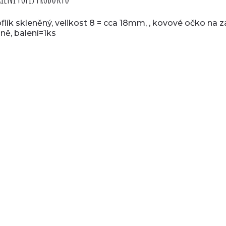
flík skleněný, velikost 8 = cca 18mm, , kovové očko na z
aně, balení=1ks