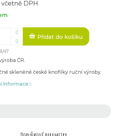
č včetně DPH
dem
Přidat do košíku
8/47
výroba ČR.
čné skleněné české knoflíky ruční výroby.
ní informace
Doplňkové parametry