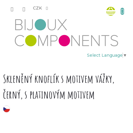
Přejít
Nákup
na
CZK
obsah
košík
Select Language
▼
Skleněný knoflík s motivem vážky,
černý, s platinovým motivem
český výrobek