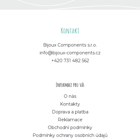
Z
á
Kontakt
p
Bijoux Components s.r.o.
info@bijoux-components.cz
a
+420 731 482 562
t
í
Informace pro vás
O nás
Kontakty
Doprava a platba
Reklamace
Obchodní podmínky
Podmínky ochrany osobních údajů