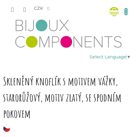
Přejít
Nákup
na
CZK
obsah
košík
Select Language
▼
Skleněný knoflík s motivem vážky,
starorůžový, motiv zlatý, se spodním
pokovem
český výrobek