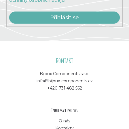
ochrany osobních údajů
Přihlásit se
Z
á
Kontakt
p
Bijoux Components s.r.o.
info@bijoux-components.cz
a
+420 731 482 562
t
í
Informace pro vás
O nás
Kontakty