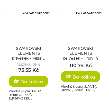
Kód:
V6262/1/26CRY
Kód:
6264/1/28CRY
SWAROVSKI
SWAROVSKI
ELEMENTS
ELEMENTS
přívěsek - Miss U
přívěsek - Truly in
Heart, crystal,
Love Heart, crystal,
110,74 Kč
122,31 Kč
–39 %
26mm
28mm
73,55 Kč
Do košíku
Do košíku
Vhodná šlupna: SLP/VE/...,
HP77/..., HP88/..., HP99/......
Vhodná šlupna: HP66/...,
HP88/..., HP99/...
SLP66/AG925,...