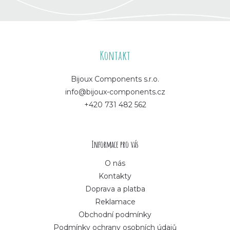
Z
á
Kontakt
p
Bijoux Components s.r.o.
info@bijoux-components.cz
a
+420 731 482 562
t
í
Informace pro vás
O nás
Kontakty
Doprava a platba
Reklamace
Obchodní podmínky
Podmínky ochrany osobních údajů