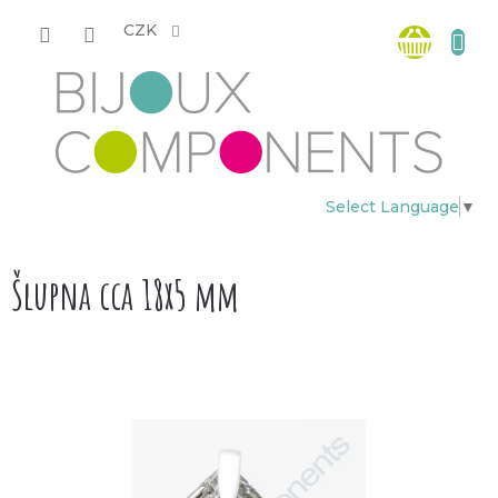
Přejít
Nákup
na
CZK
obsah
košík
Select Language
▼
Šlupna cca 18x5 mm