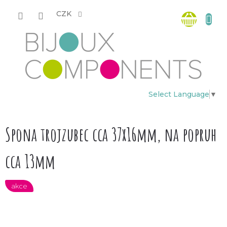
Přejít
Nákup
na
CZK
obsah
košík
Select Language
▼
Spona trojzubec cca 37x16mm, na popruh
cca 13mm
akce