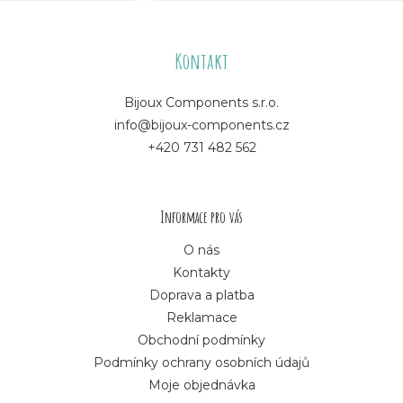
Z
á
Kontakt
p
Bijoux Components s.r.o.
info@bijoux-components.cz
a
+420 731 482 562
t
í
Informace pro vás
O nás
Kontakty
Doprava a platba
Reklamace
Obchodní podmínky
Podmínky ochrany osobních údajů
Moje objednávka