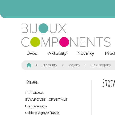
Přejít
na
obsah
Úvod
Aktuality
Novinky
Prod
Domů
Produkty
Stojany
Plexi stojany
P
Stoj
Kategorie
Přeskočit
kategorie
o
PRECIOSA
SWAROVSKI CRYSTALS
s
Uranové sklo
t
Stříbro Ag925/1000