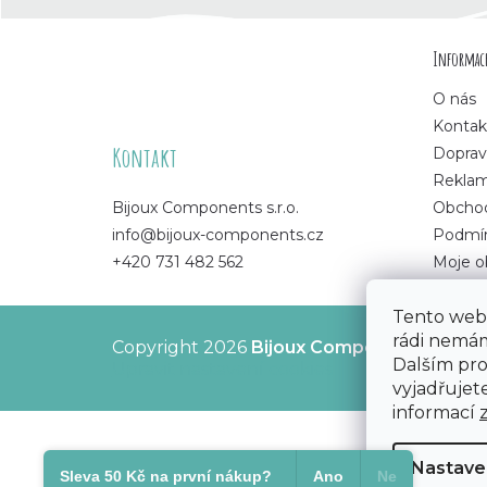
Z
Informace
á
O nás
p
Kontak
Kontakt
Doprav
a
Rekla
Bijoux Components s.r.o.
Obchod
t
info@bijoux-components.cz
Podmín
+420 731 482 562
Moje o
í
Tento web 
rádi nemám
Copyright 2026
Bijoux Components - Svět
Dalším pr
Upravit nastavení cookies
vyjadřujete
informací
Nastave
Sleva 50 Kč na první nákup?​
Ano
Ne