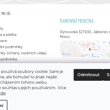
 pro vás
Kamenná prodejna
ty
Rýnovická 3273/61, Jablonec
a a platba
Nisou
mace
ní podmínky
ky ochrany osobních údajů
bjednávka
používá soubory cookie. Sami je
Odmítnout
S
e, ale bohužel to jinak nejde.
 korálků
. Všechna práva vyhrazena.
ocházením tohoto webu
 souhlas s jejich používáním.. Více
zde
.
ní