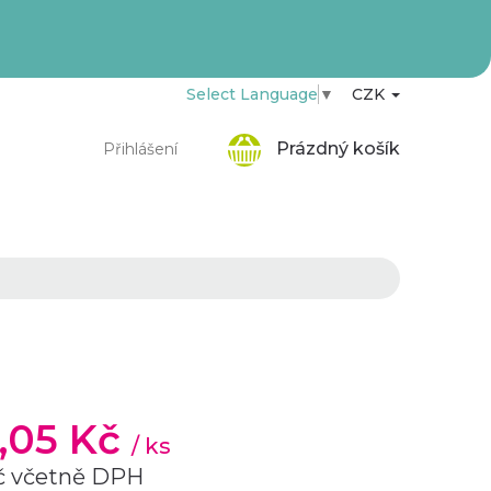
Select Language
▼
CZK
Nákupní
Prázdný košík
Přihlášení
košík
4,05 Kč
/ ks
č včetně DPH