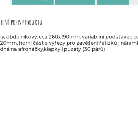
ilní popis produktu
ný, obdélníkový, cca 260x190mm, variabilní podstavec c
20mm, horní část s výřezy pro zavěšení řetízků i náram
dné na afroháčky,klapky i puzety (30 párů)