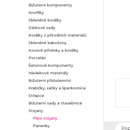
Bižuterní komponenty
r
Knoflíky
Skleněné korálky
a
Dárkové sady
n
Korálky z přírodních materiálů
Skleněné kabošony
n
Kovové přívěsky a korálky
Porcelán
í
Šatonové komponenty
Návlekové materiály
p
Bižuterní příslušenství
a
Krabičky, sáčky a šperkovnice
Střapce
n
Bižuterní sady a stavebnice
Stojany
e
Plexi stojany
l
Panenky
Pop