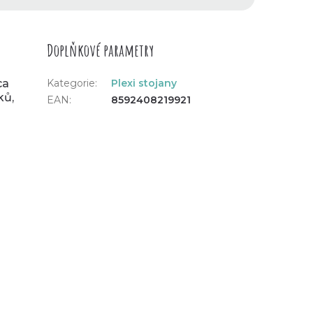
Doplňkové parametry
ca
Kategorie
:
Plexi stojany
ků,
EAN
:
8592408219921