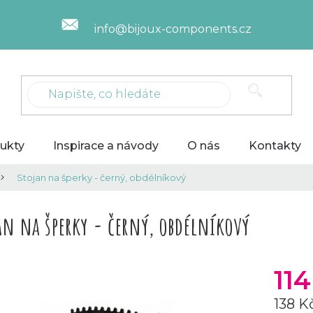
info@bijoux-components.cz
ukty
Inspirace a návody
O nás
Kontakty
Stojan na šperky - černý, obdélníkový
an na šperky - černý, obdélníkový
11
138 K