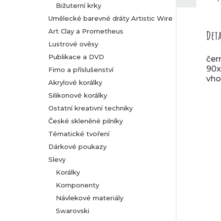
Bižuterní krky
Umělecké barevné dráty Artistic Wire
Art Clay a Prometheus
Deta
Lustrové ověsy
Publikace a DVD
čer
90x
Fimo a příslušenství
vho
Akrylové korálky
Silikonové korálky
Ostatní kreativní techniky
České skleněné pilníky
Tématické tvoření
Dárkové poukazy
Slevy
Korálky
Komponenty
Návlekové materiály
Swarovski