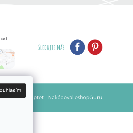
 nad
Sledujte nás
ouhlasím
Vytvořil Shoptet
Nakódoval eshopGuru
|