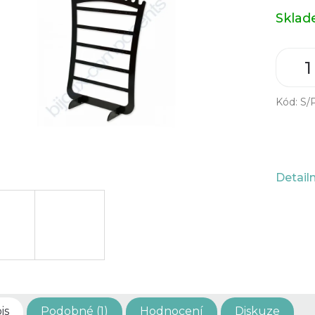
Měrná
Skla
cena:
Kód:
S/
Detail
is
Podobné (1)
Hodnocení
Diskuze