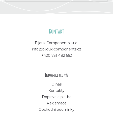
Z
á
Kontakt
p
Bijoux Components s.r.o.
info@bijoux-components.cz
a
+420 731 482 562
t
í
Informace pro vás
O nás
Kontakty
Doprava a platba
Reklamace
Obchodní podmínky