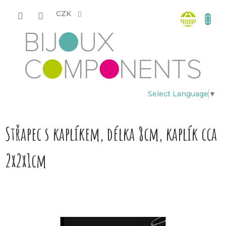
Přejít
Nákup
na
CZK
obsah
košík
Select Language
▼
Střapec s kaplíkem, délka 8cm, kaplík cca
2x2x1cm