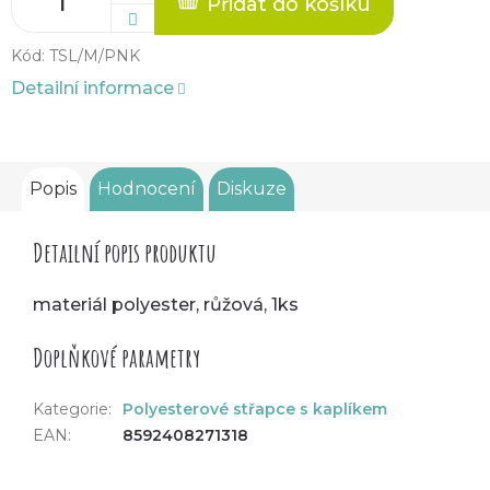
Přidat do košíku
Kód:
TSL/M/PNK
Detailní informace
Popis
Hodnocení
Diskuze
Detailní popis produktu
materiál polyester, růžová, 1ks
Doplňkové parametry
Kategorie
:
Polyesterové střapce s kaplíkem
EAN
:
8592408271318