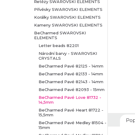
t
Řetězy SWAROVSKI ELEMENTS
Přívěsky SWAROVSKI ELEMENTS
r
Korálky SWAROVSKI ELEMENTS
Kameny SWAROVSKI ELEMENTS
a
BeCharmed SWAROVSKI
ELEMENTS
n
Letter beads 82201
n
Národní barvy - SWAROVSKI
CRYSTALS
BeCharmed Pavé 82125 - 14mm
í
BeCharmed Pavé 82133 - 14mm
p
BeCharmed Pavé 82143 - 14mm
BeCharmed Pavé 82093 - 15mm
a
BeCharmed Pavé Love 81732 -
14,5mm
n
BeCharmed Pavé Heart 81722 -
15,5mm
e
Pop
BeCharmed Pavé Medley 81504 -
15mm