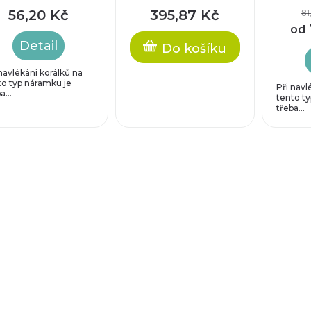
prodl
56,20 Kč
395,87 Kč
81
řetíze
od
Detail
Do košíku
navlékání korálků na
to typ náramku je
Při navl
a...
tento t
třeba...