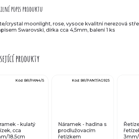
ilní popis produktu
te/crystal moonlight, rose, vysoce kvalitní nerezová stř
ápisem Swarovski, dírka cca 4,5mm, balení 1 ks
sející produkty
Kód:
BR/PAN4/S
Kód:
BR/PAN7/AG925
ramek - kulatý
Náramek - hadina s
Řetíze
ízek, cca
prodlužovacím
řetíze
m/18,5cm
řetízkem
3mm/