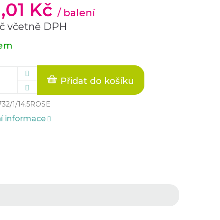
9,01 Kč
/ balení
č včetně DPH
dem
Přidat do košíku
732/1/14.5ROSE
ní informace