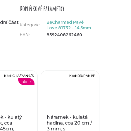
Doplňkové parametry
ední část
BeCharmed Pavé
Kategorie
:
Love 81732 - 14,5mm
EAN
:
8592408262460
Kód:
CHA/PAN4/S
Kód:
BR/PAN1/P
akce
k - kulatý
Náramek - kulatá
k, cca
hadina, cca 20 cm /
45cm,
3 mm, s