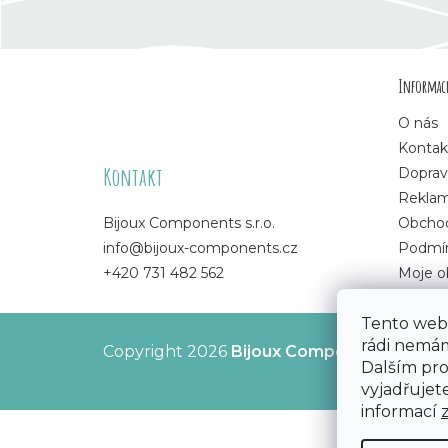
Z
Informace
á
O nás
p
Kontak
Kontakt
Doprav
a
Rekla
Bijoux Components s.r.o.
Obchod
t
info@bijoux-components.cz
Podmín
+420 731 482 562
Moje o
í
Tento web 
rádi nemám
Copyright 2026
Bijoux Components - Svět
Dalším pr
Upravit nastavení cookies
vyjadřujete
informací