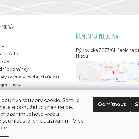
 pro vás
Kamenná prodejna
ty
Rýnovická 3273/61, Jablonec
a a platba
Nisou
mace
ní podmínky
ky ochrany osobních údajů
bjednávka
používá soubory cookie. Sami je
Odmítnout
S
e, ale bohužel to jinak nejde.
 korálků
. Všechna práva vyhrazena.
ocházením tohoto webu
 souhlas s jejich používáním.. Více
zde
.