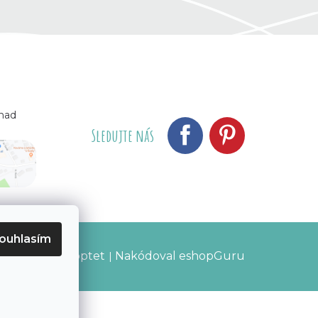
 nad
Sledujte nás
ouhlasím
Vytvořil Shoptet
Nakódoval eshopGuru
|