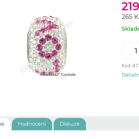
21
265 K
Měrná
Skla
cena:
Kód:
81
Detail
is
Hodnocení
Diskuze