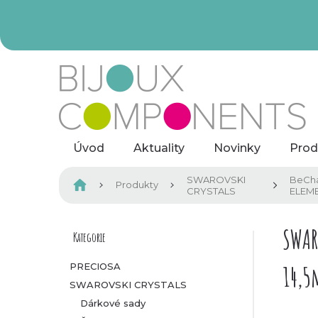
Přejít
na
obsah
Úvod
Aktuality
Novinky
Prod
SWAROVSKI
BeCh
Domů
Produkty
CRYSTALS
ELEM
P
SWAR
Kategorie
Přeskočit
kategorie
o
PRECIOSA
14,
SWAROVSKI CRYSTALS
s
Dárkové sady