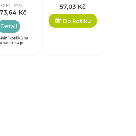
užovací
prodlužovacím
57,03 Kč
,82 Kč
–10 %
k cca 6,5cm
řetízkem cca 4 cm
73,64 Kč
Do košíku
Detail
ékání korálků na
yp náramku je