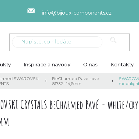
info@bijoux-components.cz
ukty
Inspirace a návody
O nás
Kontakty
armed SWAROVSKI
BeCharmed Pavé Love
SWAROVSK
ENTS
81732 - 14,5mm
moonlight,
OVSKI CRYSTALS BeCharmed Pavé - white/crys
5mm