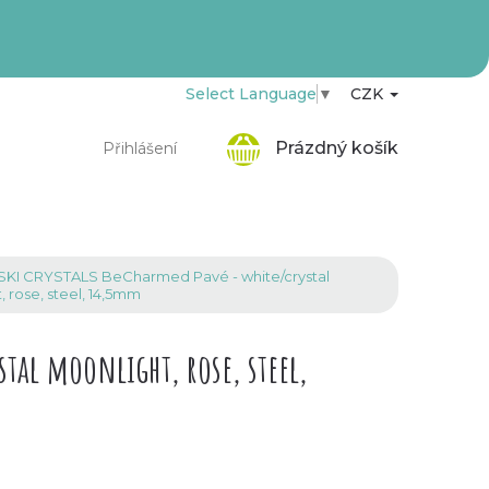
Select Language
▼
CZK
Nákupní
Prázdný košík
Přihlášení
košík
I CRYSTALS BeCharmed Pavé - white/crystal
 rose, steel, 14,5mm
tal moonlight, rose, steel,