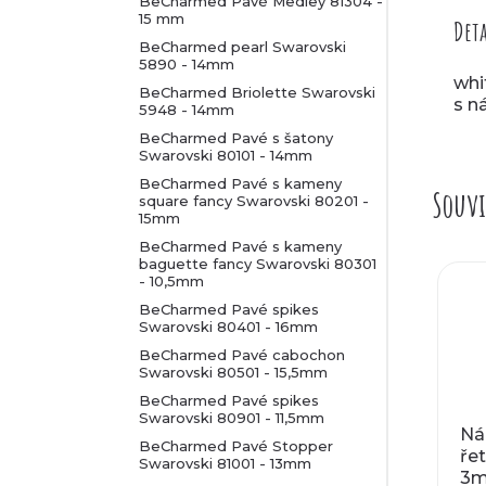
l
BeCharmed Pavé Medley 81304 -
15 mm
Deta
BeCharmed pearl Swarovski
5890 - 14mm
whi
BeCharmed Briolette Swarovski
s n
5948 - 14mm
BeCharmed Pavé s šatony
Swarovski 80101 - 14mm
BeCharmed Pavé s kameny
Souvi
square fancy Swarovski 80201 -
15mm
BeCharmed Pavé s kameny
baguette fancy Swarovski 80301
- 10,5mm
BeCharmed Pavé spikes
Swarovski 80401 - 16mm
BeCharmed Pavé cabochon
Swarovski 80501 - 15,5mm
BeCharmed Pavé spikes
Swarovski 80901 - 11,5mm
Ná
BeCharmed Pavé Stopper
řet
Swarovski 81001 - 13mm
3m