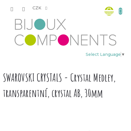
Přejít
Nákup
na
CZK
obsah
košík
Select Language
▼
SWAROVSKI CRYSTALS - Crystal Medley,
transparentní, crystal AB, 30mm