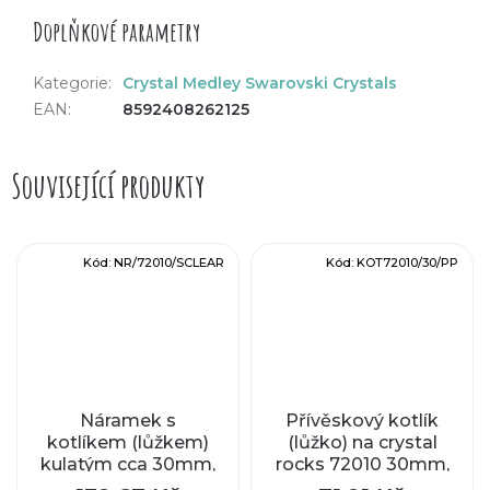
Doplňkové parametry
Kategorie
:
Crystal Medley Swarovski Crystals
EAN
:
8592408262125
Související produkty
Kód:
NR/72010/SCLEAR
Kód:
KOT72010/30/PP
Náramek s
Přívěskový kotlík
kotlíkem (lůžkem)
(lůžko) na crystal
kulatým cca 30mm,
rocks 72010 30mm,
vnitřní průměr
cca 30x34mm