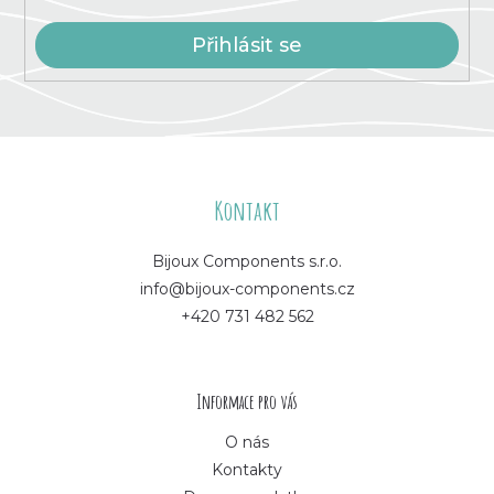
Přihlásit se
Z
á
Kontakt
p
Bijoux Components s.r.o.
info@bijoux-components.cz
a
+420 731 482 562
t
í
Informace pro vás
O nás
Kontakty