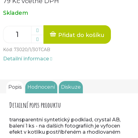
79 Kč včetně DPH
Měrná
Skladem
cena:
Přidat do košíku
Kód:
73020/1/30TCAB
Detailní informace
Popis
Hodnocení
Diskuze
Detailní popis produktu
transparentní syntetický podklad, crystal AB,
balení 1 ks - na dalších fotografiích je vyfocen
efekt v kotlíku postříbřeném a rhodiovaném