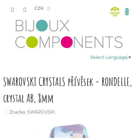
Přejít
Nákup
na
CZK
obsah
košík
Select Language
▼
SWAROVSKI CRYSTALS přívěsek - RONDELLE,
crystal AB, 8mm
Značka:
SWAROVSKI