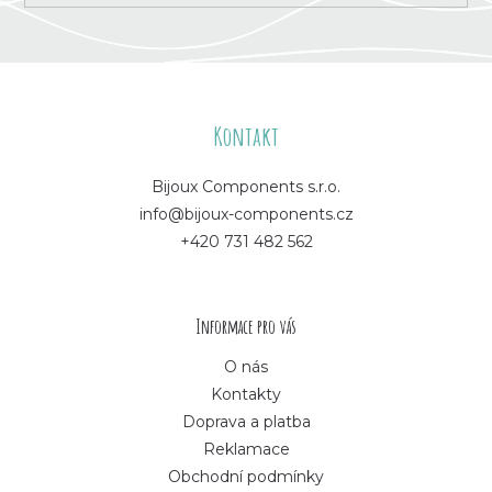
Z
á
Kontakt
p
Bijoux Components s.r.o.
info@bijoux-components.cz
a
+420 731 482 562
t
í
Informace pro vás
O nás
Kontakty
Doprava a platba
Reklamace
Obchodní podmínky