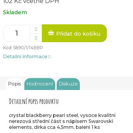
102 Kč včetně DPH
Měrná
Skladem
cena:
Přidat do košíku
Kód:
5890/1/14BBP
Detailní informace
Popis
Hodnocení
Diskuze
Detailní popis produktu
crystal blackberry pearl steel, vysoce kvalitní
nerezová střední část s nápisem Swarovski
elements, dírka cca 4,5mm, balení 1 ks