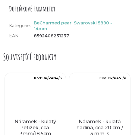
Doplňkové parametry
BeCharmed pearl Swarovski 5890 -
Kategorie
:
14mm
EAN
:
8592408231237
Související produkty
Kód:
BR/PAN4/S
Kód:
BR/PAN1/P
Náramek - kulatý
Náramek - kulatá
řetízek, cca
hadina, cca 20 cm /
3mm/18,5cm
3 mm, s