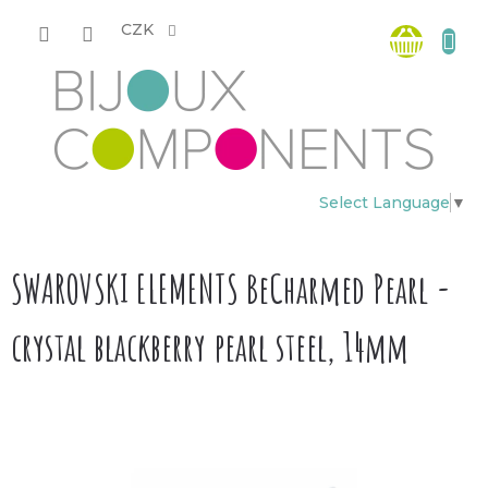
Přejít
Nákup
na
CZK
obsah
košík
Select Language
▼
SWAROVSKI ELEMENTS BeCharmed Pearl -
crystal blackberry pearl steel, 14mm