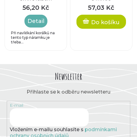
prodlužovacím
56,20 Kč
57,03 Kč
řetízkem cca 4 cm
Detail
Do košíku
Při navlékání korálků na
tento typ náramku je
třeba...
Newsletter
Přihlaste se k odběru newsletteru
E-mail
Vložením e-mailu souhlasíte s
podmínkami
ochrany osobních údajů