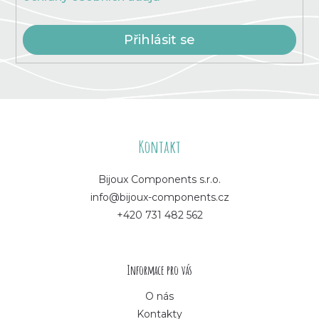
Přihlásit se
Z
á
Kontakt
p
Bijoux Components s.r.o.
info@bijoux-components.cz
a
+420 731 482 562
t
í
Informace pro vás
O nás
Kontakty