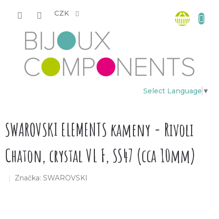
Přejít
Nákup
na
CZK
obsah
košík
Select Language
▼
SWAROVSKI ELEMENTS kameny - Rivoli
Chaton, crystal VL F, SS47 (cca 10mm)
Značka:
SWAROVSKI