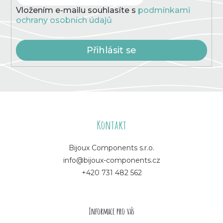
Vložením e-mailu souhlasíte s
podmínkami
ochrany osobních údajů
Přihlásit se
Z
á
Kontakt
p
Bijoux Components s.r.o.
info@bijoux-components.cz
a
+420 731 482 562
t
í
Informace pro vás