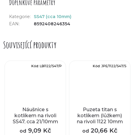
Doplňkové parametry
Kategorie
:
SS47 (cca 10mm)
EAN
:
8592408246354
Související produkty
Kód:
LB1122/S47/P
Kód:
JPE/1122/S47/S
Náušnice s
Puzeta titan s
kotlíkem na rivoli
kotlíkem (lůžkem)
SS47, cca 21/10mm
na rivoli 1122 10mm
9,09 Kč
20,66 Kč
od
od