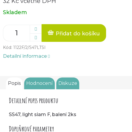
32 Kč včetně DPH
Měrná
Skladem
cena:
Přidat do košíku
Kód:
1122F/2/S47LTSI
Detailní informace
Popis
Hodnocení
Diskuze
Detailní popis produktu
SS47, light siam F, balení 2ks
Doplňkové parametry