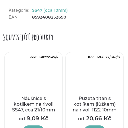
Kategorie
:
SS47 (cca 10mm)
EAN
:
8592408252690
Související produkty
Kód:
LB1122/S47/P
Kód:
JPE/1122/S47/S
Náušnice s
Puzeta titan s
kotlíkem na rivoli
kotlíkem (lůžkem)
SS47, cca 21/10mm
na rivoli 1122 10mm
9,09 Kč
20,66 Kč
od
od