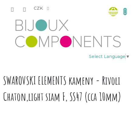
Přejít
Nákup
na
CZK
obsah
košík
Select Language
▼
SWAROVSKI ELEMENTS kameny - Rivoli
Chaton,light siam F, SS47 (cca 10mm)