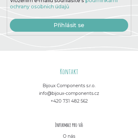
Vložením e-mailu souhlasíte s
podmínkami
ochrany osobních údajů
Přihlásit se
Z
á
Kontakt
p
Bijoux Components s.r.o.
info@bijoux-components.cz
a
+420 731 482 562
t
í
Informace pro vás
O nás