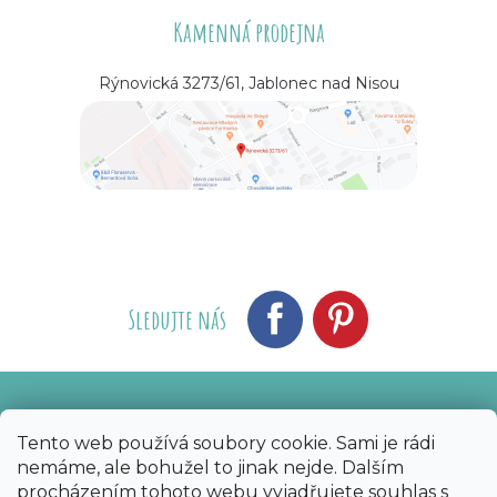
Kamenná prodejna
Rýnovická 3273/61, Jablonec nad Nisou
Sledujte nás
Vytvořil Shoptet
Nakódoval eshopGuru
|
Tento web používá soubory cookie. Sami je rádi
nemáme, ale bohužel to jinak nejde. Dalším
Copyright 2026
Bijoux Components - Svět
procházením tohoto webu vyjadřujete souhlas s