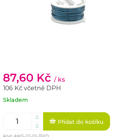
87,60 Kč
/ ks
106 Kč včetně DPH
Měrná
Skladem
cena:
Přidat do košíku
Kód:
AWS-22-01-15YD