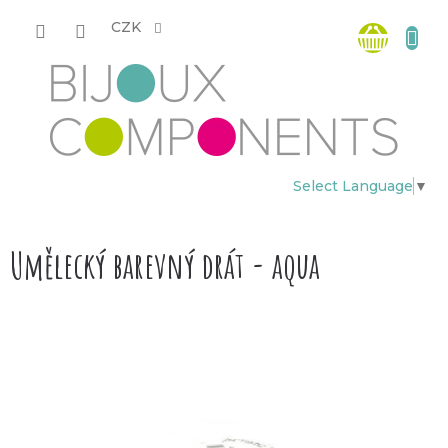
Přejít
Nákup
na
CZK
obsah
košík
Select Language
▼
Umělecký barevný drát - aqua