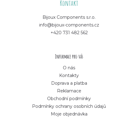
á
Kontakt
p
Bijoux Components s.r.o.
info@bijoux-components.cz
a
+420 731 482 562
t
í
Informace pro vás
O nás
Kontakty
Doprava a platba
Reklamace
Obchodní podmínky
Podmínky ochrany osobních údajů
Moje objednávka