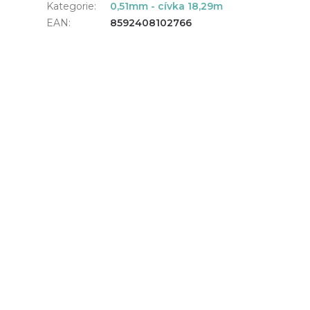
Kategorie
:
0,51mm - cívka 18,29m
EAN
:
8592408102766