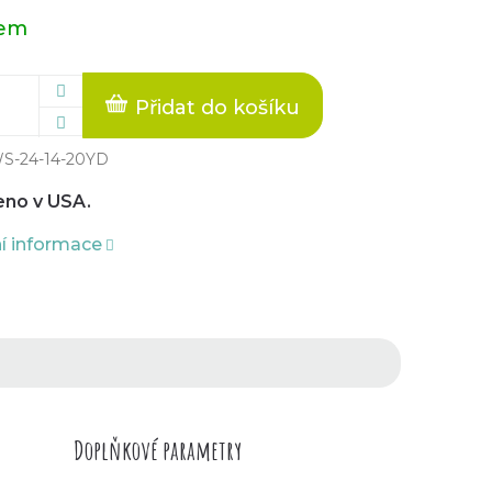
dem
Přidat do košíku
S-24-14-20YD
no v USA.
ní informace
Doplňkové parametry