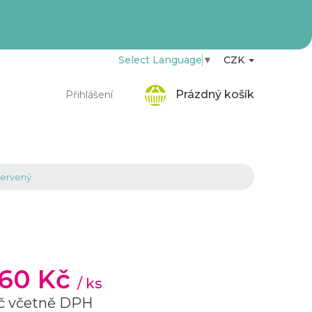
Select Language
▼
CZK
Nákupní
Prázdný košík
Přihlášení
košík
červený
,60 Kč
/ ks
č včetně DPH