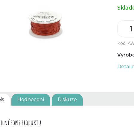
Měrná
Skla
cena:
Kód:
AW
Vyrobe
Detail
is
Hodnocení
Diskuze
ilní popis produktu