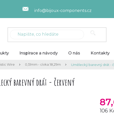
info@bijoux-components.cz
ukty
Inspirace a návody
O nás
Kontakty
stic Wire
0,51mm - cívka 18,29m
Umělecký barevný drát - 
ecký barevný drát - červený
87
106 K