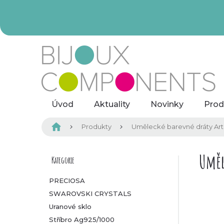
Přejít
na
obsah
Úvod
Aktuality
Novinky
Prod
Domů
Produkty
Umělecké barevné dráty Arti
P
Uměl
Kategorie
Přeskočit
kategorie
o
PRECIOSA
SWAROVSKI CRYSTALS
s
Uranové sklo
t
Stříbro Ag925/1000