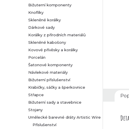
Bižuterní komponenty
r
Knoflíky
Skleněné korálky
a
Dárkové sady
n
Korálky z přírodních materiálů
Skleněné kabošony
n
Kovové přívěsky a korálky
Porcelán
í
Šatonové komponenty
Návlekové materiály
p
Bižuterní příslušenství
a
Krabičky, sáčky a šperkovnice
Střapce
Pop
n
Bižuterní sady a stavebnice
Stojany
e
Deta
Umělecké barevné dráty Artistic Wire
l
Příslušenství