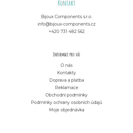
á
Kontakt
p
Bijoux Components s.r.o.
info@bijoux-components.cz
a
+420 731 482 562
t
í
Informace pro vás
O nás
Kontakty
Doprava a platba
Reklamace
Obchodní podmínky
Podmínky ochrany osobních údajů
Moje objednávka