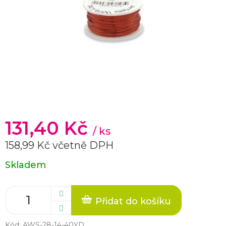
131,40 Kč
/ ks
158,99 Kč včetně DPH
Měrná
Skladem
cena:
Přidat do košíku
Kód:
AWS-28-14-40YD