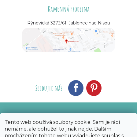
Kamenná prodejna
Rýnovická 3273/61, Jablonec nad Nisou
Sledujte nás
Vytvořil Shoptet
Nakódoval eshopGuru
|
Tento web používá soubory cookie. Sami je rádi
nemáme, ale bohužel to jinak nejde. Dalším
Copyright 2026
Bijoux Components - Svět
procházením tohoto webu vyjadřujete souhlas s