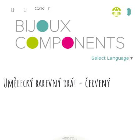
Přejít
Nákup
na
CZK
obsah
košík
Select Language
▼
Umělecký barevný drát - červený