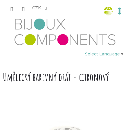
Přejít
Nákup
na
CZK
obsah
košík
Select Language
▼
Umělecký barevný drát - citronový