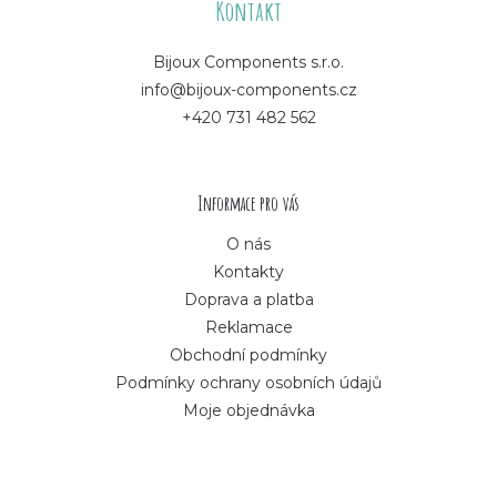
á
Kontakt
p
Bijoux Components s.r.o.
info@bijoux-components.cz
a
+420 731 482 562
t
í
Informace pro vás
O nás
Kontakty
Doprava a platba
Reklamace
Obchodní podmínky
Podmínky ochrany osobních údajů
Moje objednávka