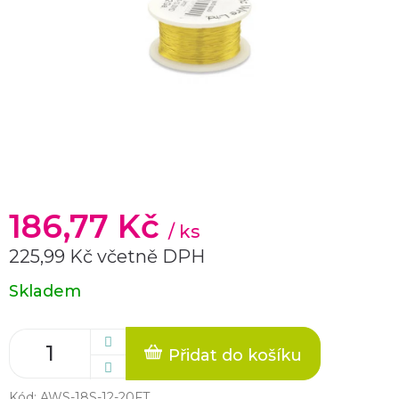
186,77 Kč
/ ks
225,99 Kč včetně DPH
Měrná
Skladem
cena:
Přidat do košíku
Kód:
AWS-18S-12-20FT