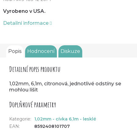
Vyrobeno v USA.
Detailní informace
Popis
Hodnocení
Diskuze
Detailní popis produktu
1,02mm, 6,1m, citronová, jednotlivé odstíny se
mohlou lišit
Doplňkové parametry
Kategorie
:
1,02mm - cívka 6,1m - lesklé
EAN
:
8592408101707