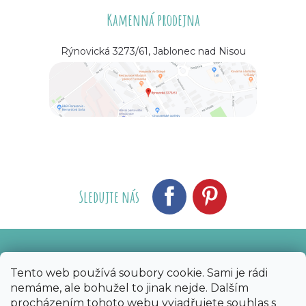
Kamenná prodejna
Rýnovická 3273/61, Jablonec nad Nisou
Sledujte nás
Vytvořil Shoptet
Nakódoval eshopGuru
|
Tento web používá soubory cookie. Sami je rádi
nemáme, ale bohužel to jinak nejde. Dalším
Copyright 2026
Bijoux Components - Svět
procházením tohoto webu vyjadřujete souhlas s