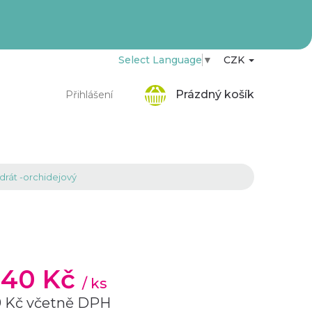
Select Language
▼
CZK
Nákupní
Prázdný košík
Přihlášení
košík
rát -orchidejový
1,40 Kč
/ ks
9 Kč včetně DPH