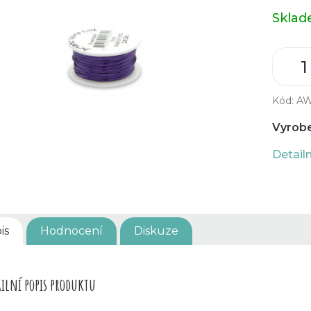
Měrná
Skla
cena:
Kód:
AW
Vyrobe
Detail
is
Hodnocení
Diskuze
ilní popis produktu