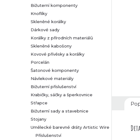
Bižuterní komponenty
r
Knoflíky
Skleněné korálky
a
Dárkové sady
n
Korálky z přírodních materiálů
Skleněné kabošony
n
Kovové přívěsky a korálky
Porcelán
í
Šatonové komponenty
Návlekové materiály
p
Bižuterní příslušenství
a
Krabičky, sáčky a šperkovnice
Střapce
Pop
n
Bižuterní sady a stavebnice
Stojany
e
Deta
Umělecké barevné dráty Artistic Wire
l
Příslušenství