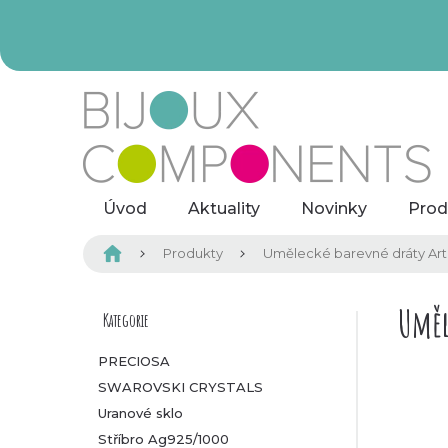
Přejít
na
obsah
Úvod
Aktuality
Novinky
Prod
Domů
Produkty
Umělecké barevné dráty Arti
P
Uměl
Kategorie
Přeskočit
kategorie
o
PRECIOSA
SWAROVSKI CRYSTALS
s
Uranové sklo
t
Stříbro Ag925/1000