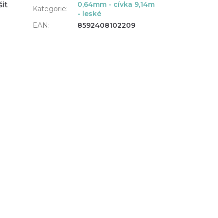
it
0,64mm - cívka 9,14m
Kategorie
:
- leské
EAN
:
8592408102209