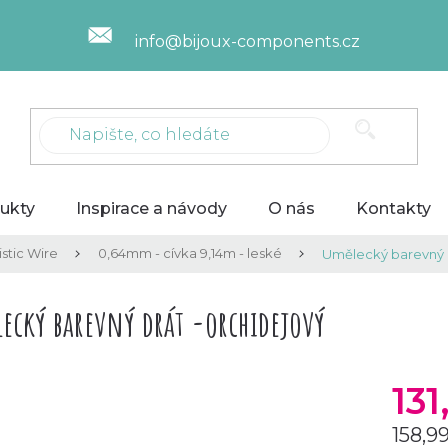
info@bijoux-components.cz
ukty
Inspirace a návody
O nás
Kontakty
stic Wire
0,64mm - cívka 9,14m - leské
Umělecký barevný d
ecký barevný drát -orchidejový
13
158,9