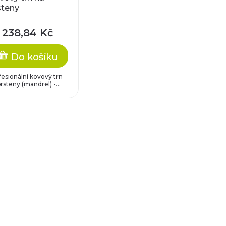
steny
238,84 Kč
Do košíku
fesionální kovový trn
rsteny (mandrel) -...