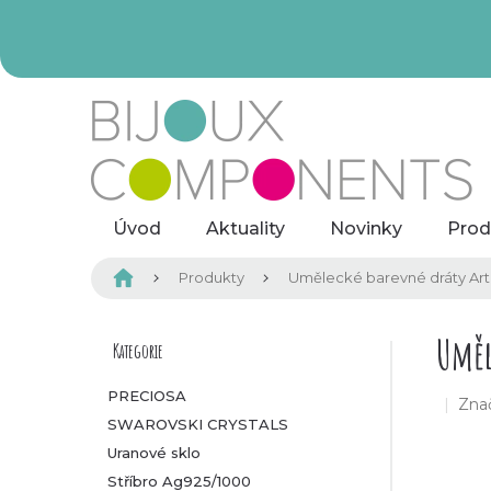
Přejít
na
obsah
Úvod
Aktuality
Novinky
Prod
Domů
Produkty
Umělecké barevné dráty Arti
P
Uměl
Kategorie
Přeskočit
kategorie
o
PRECIOSA
Zna
SWAROVSKI CRYSTALS
s
Uranové sklo
t
Stříbro Ag925/1000