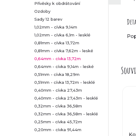
Přívěsky k obdrátování
Ozdoby
Sady 12 barev
Deta
1,02mm - cívka 9,14m
1,02mm - cívka 6,1m - lesklé
Pop
0,81mm - cívka 13,72m
0,81mm - cívka 7,62m - leské
0,64mm - cívka 13,72m
0,64mm - cívka 9,14m - leské
Souvi
0,51mm - cívka 18,29m
0,51mm - cívka 13,72m - lesklé
0,40mm - cívka 27,43m
0,40mm - cívka 27,43m - lesklé
0,32mm - cívka 36,58m
0,32mm - cívka 36,58m - lesklé
0,25mm - cívka 45,72m
0,20mm - cívka 91,44m
Ko