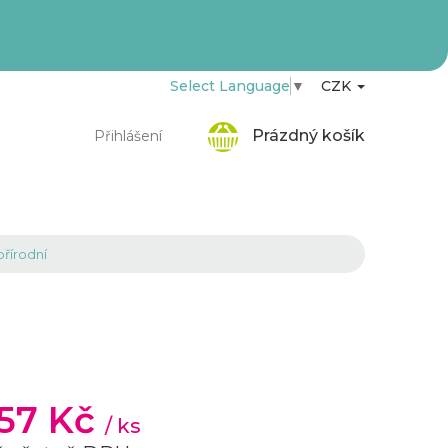
Select Language
▼
CZK
Nákupní
Prázdný košík
Přihlášení
košík
přírodní
,57 Kč
/ ks