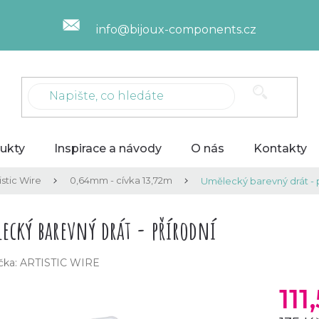
info@bijoux-components.cz
ukty
Inspirace a návody
O nás
Kontakty
stic Wire
0,64mm - cívka 13,72m
Umělecký barevný drát - 
ecký barevný drát - přírodní
čka:
ARTISTIC WIRE
111