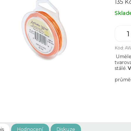
135 K
Měrná
Skla
cena:
Kód:
AW
Umělec
tvarov
stálé.
V
průměr
is
Hodnocení
Diskuze