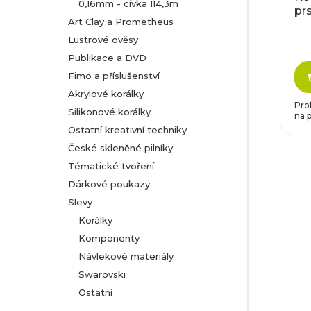
0,16mm - cívka 114,3m
pr
Art Clay a Prometheus
Lustrové ověsy
Publikace a DVD
Fimo a příslušenství
Akrylové korálky
Pro
Silikonové korálky
na p
Ostatní kreativní techniky
České skleněné pilníky
Tématické tvoření
Dárkové poukazy
Slevy
Korálky
Komponenty
Návlekové materiály
Swarovski
Ostatní