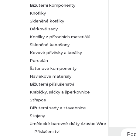
Bižuterní komponenty
r
Knoflíky
Skleněné korálky
a
Dárkové sady
n
Korálky z přírodních materiálů
Skleněné kabošony
n
Kovové přívěsky a korálky
Porcelán
í
Šatonové komponenty
Návlekové materiály
p
Bižuterní příslušenství
a
Krabičky, sáčky a šperkovnice
Střapce
n
Bižuterní sady a stavebnice
Stojany
e
Umělecké barevné dráty Artistic Wire
l
Příslušenství
Pop