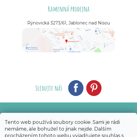
Kamenná prodejna
Rýnovická 3273/61, Jablonec nad Nisou
Sledujte nás
Vytvořil Shoptet
Nakódoval eshopGuru
|
Tento web používá soubory cookie. Sami je rádi
nemáme, ale bohužel to jinak nejde. Dalším
Copyright 2026
Bijoux Components - Svět
procházením tohoto webu vyjadřujete souhlas s