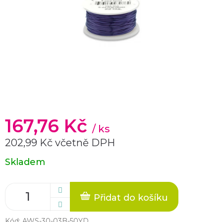
167,76 Kč
/ ks
202,99 Kč včetně DPH
Měrná
Skladem
cena:
Přidat do košíku
Kód:
AWS-30-03B-50YD