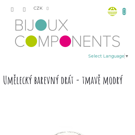
Přejít
Nákup
na
CZK
obsah
košík
Select Language
▼
Umělecký barevný drát - tmavě modrý