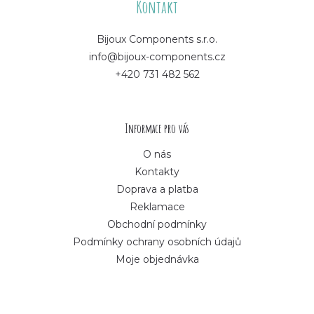
á
Kontakt
p
Bijoux Components s.r.o.
info@bijoux-components.cz
a
+420 731 482 562
t
í
Informace pro vás
O nás
Kontakty
Doprava a platba
Reklamace
Obchodní podmínky
Podmínky ochrany osobních údajů
Moje objednávka