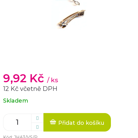
9,92 Kč
/ ks
12 Kč včetně DPH
Měrná
Skladem
cena:
Přidat do košíku
Kód:
JHA3/VS/P