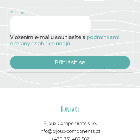
E-mail
Vložením e-mailu souhlasíte s
podmínkami
ochrany osobních údajů
Přihlásit se
Z
á
Kontakt
p
Bijoux Components s.r.o.
info@bijoux-components.cz
a
+420 731 482 562