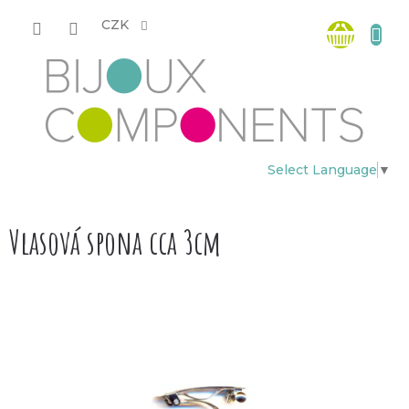
Přejít
Nákup
na
CZK
obsah
košík
Select Language
▼
Vlasová spona cca 3cm