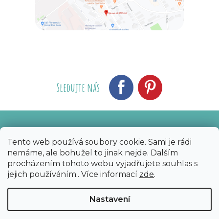
Sledujte nás
Vytvořil Shoptet
Nakódoval eshopGuru
|
Tento web používá soubory cookie. Sami je rádi
nemáme, ale bohužel to jinak nejde. Dalším
Copyright 2026
Bijoux Components - Svět
procházením tohoto webu vyjadřujete souhlas s
korálků
. Všechna práva vyhrazena.
Upravit
jejich používáním.. Více informací
zde
.
nastavení cookies
Nastavení