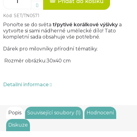
Přidat do košíku
Kód:
SET/TN0571
Ponořte se do světa
třpytivé korálkové výšivky
a
vytvořte si sami nádherné umělecké dílo! Tato
kompletní sada obsahuje vše potřebné.
Dárek pro milovníky přírodní tématiky.
Rozměr obrázku:30x40 cm
Detailní informace
Popis
Související soubory (1)
Hodnocení
Diskuze