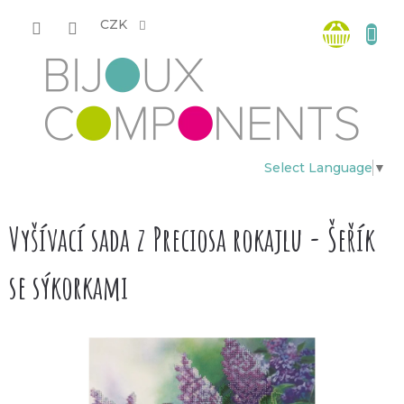
Přejít
Nákup
na
CZK
obsah
košík
Select Language
▼
Vyšívací sada z Preciosa rokajlu - Šeřík
se sýkorkami