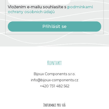
Vložením e-mailu souhlasíte s
podmínkami
ochrany osobních údajů
Přihlásit se
Z
á
Kontakt
p
Bijoux Components s.r.o.
info@bijoux-components.cz
a
+420 731 482 562
t
í
Informace pro vás