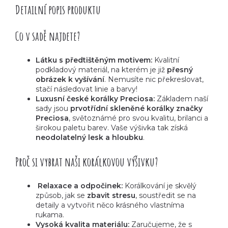
Detailní popis produktu
Co v sadě najdete?
Látku s předtištěným motivem:
Kvalitní
podkladový materiál, na kterém je již
přesný
obrázek k vyšívání
. Nemusíte nic překreslovat,
stačí následovat linie a barvy!
Luxusní české korálky Preciosa:
Základem naší
sady jsou
prvotřídní skleněné korálky značky
Preciosa
, světoznámé pro svou kvalitu, brilanci a
širokou paletu barev. Vaše výšivka tak získá
neodolatelný lesk a hloubku
.
Proč si vybrat naši korálkovou výšivku?
Relaxace a odpočinek:
Korálkování je skvělý
způsob, jak se
zbavit stresu
, soustředit se na
detaily a vytvořit něco krásného vlastníma
rukama.
Vysoká kvalita materiálu:
Zaručujeme, že s