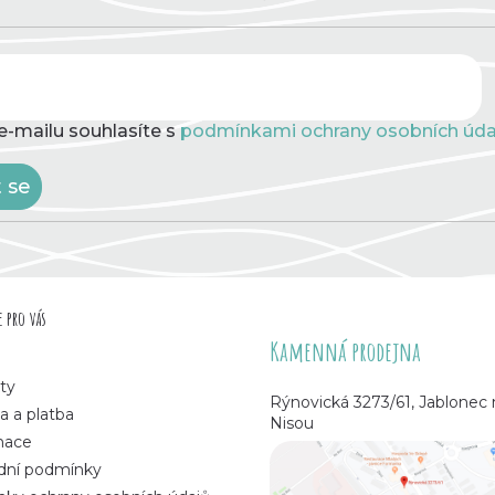
e-mailu souhlasíte s
podmínkami ochrany osobních úda
t se
 pro vás
Kamenná prodejna
ty
Rýnovická 3273/61, Jablonec
a a platba
Nisou
mace
ní podmínky