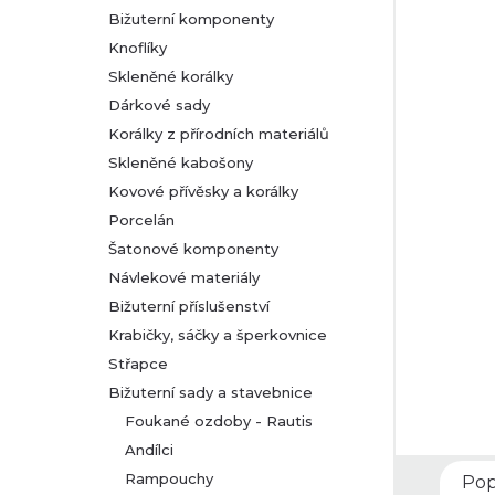
Bižuterní komponenty
r
Knoflíky
Skleněné korálky
a
Dárkové sady
n
Korálky z přírodních materiálů
Skleněné kabošony
n
Kovové přívěsky a korálky
Porcelán
í
Šatonové komponenty
Návlekové materiály
p
Bižuterní příslušenství
a
Krabičky, sáčky a šperkovnice
Střapce
n
Bižuterní sady a stavebnice
Foukané ozdoby - Rautis
e
Andílci
l
Rampouchy
Pop