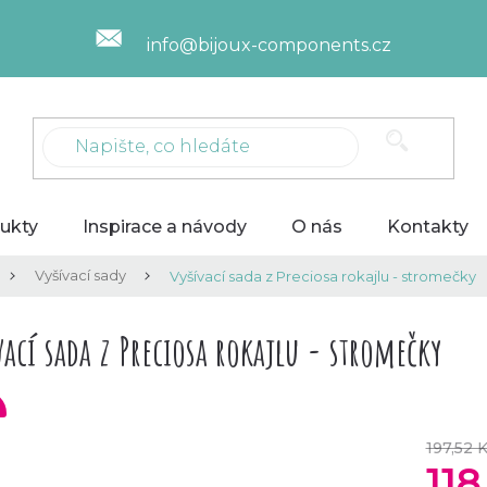
info@bijoux-components.cz
ukty
Inspirace a návody
O nás
Kontakty
Vyšívací sady
Vyšívací sada z Preciosa rokajlu - stromečky
vací sada z Preciosa rokajlu - stromečky
197,52 
118