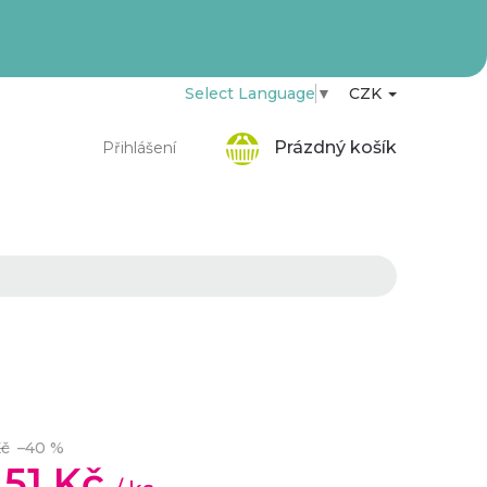
Select Language
▼
CZK
Nákupní
Prázdný košík
Přihlášení
košík
Kč
–40 %
,51 Kč