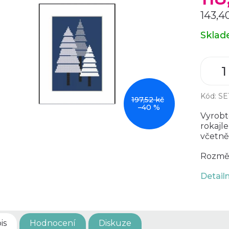
143,4
Měrná
Skla
cena:
Kód:
SE
197,52 kč
–40 %
Vyrobte
rokajl
včetně
Rozměr 
Detail
is
Hodnocení
Diskuze