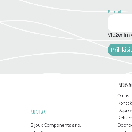
E-mail
Vložením 
Přihlási
Z
Informace
á
O nás
p
Kontak
Kontakt
Doprav
a
Rekla
Bijoux Components s.r.o.
Obchod
t