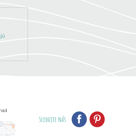
jů
 nad
Sledujte nás