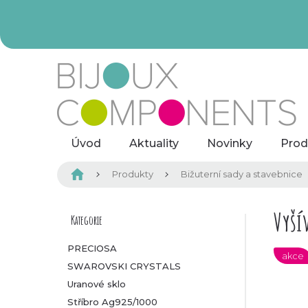
Přejít
na
obsah
Úvod
Aktuality
Novinky
Prod
Domů
Produkty
Bižuterní sady a stavebnice
P
Vyší
Kategorie
Přeskočit
kategorie
o
PRECIOSA
akce
SWAROVSKI CRYSTALS
s
Uranové sklo
t
Stříbro Ag925/1000