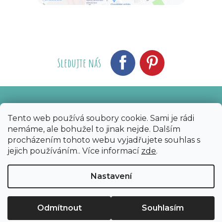
Sledujte nás
Vytvořil Shoptet
Nakódoval eshopGuru
|
Tento web používá soubory cookie. Sami je rádi
nemáme, ale bohužel to jinak nejde. Dalším
Copyright 2026
Bijoux Components - Svět
procházením tohoto webu vyjadřujete souhlas s
korálků
. Všechna práva vyhrazena.
Upravit
jejich používáním.. Více informací
zde
.
nastavení cookies
Nastavení
Odmítnout
Souhlasím
Sleva 50 Kč na první nákup?​
Ano
Ne