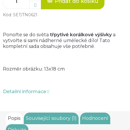
Přidat do košíku
Kód:
SET/TN0621
Ponořte se do světa
třpytivé korálkové výšivky
a
vytvořte si sami nádherné umělecké dílo! Tato
kompletní sada obsahuje vše potřebné.
Rozměr obrázku: 13x18 cm
Detailní informace
Popis
Související soubory (1)
Hodnocení
Diskuze