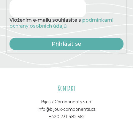
Vložením e-mailu souhlasíte s
podmínkami
ochrany osobních údajů
Přihlásit se
Z
á
Kontakt
p
Bijoux Components s.r.o.
info@bijoux-components.cz
a
+420 731 482 562
t