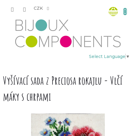
Přejít
Nákup
na
CZK
obsah
košík
Select Language
▼
Vyšívací sada z Preciosa rokajlu - Vlčí
máky s chrpami