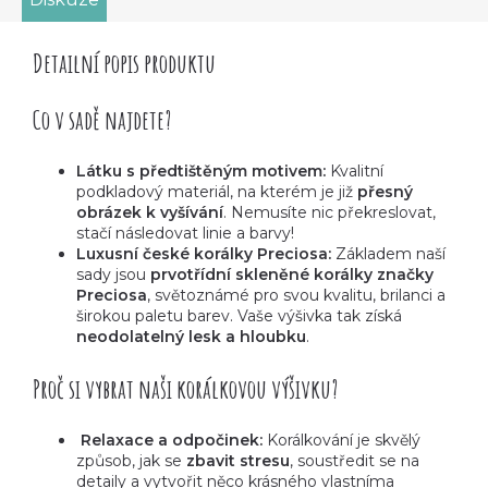
Detailní popis produktu
Co v sadě najdete?
Látku s předtištěným motivem:
Kvalitní
podkladový materiál, na kterém je již
přesný
obrázek k vyšívání
. Nemusíte nic překreslovat,
stačí následovat linie a barvy!
Luxusní české korálky Preciosa:
Základem naší
sady jsou
prvotřídní skleněné korálky značky
Preciosa
, světoznámé pro svou kvalitu, brilanci a
širokou paletu barev. Vaše výšivka tak získá
neodolatelný lesk a hloubku
.
Proč si vybrat naši korálkovou výšivku?
Relaxace a odpočinek:
Korálkování je skvělý
způsob, jak se
zbavit stresu
, soustředit se na
detaily a vytvořit něco krásného vlastníma