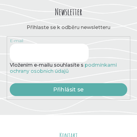
Newsletter
Přihlaste se k odběru newsletteru
E-mail
Vložením e-mailu souhlasíte s
podmínkami
ochrany osobních údajů
Přihlásit se
Z
á
Kontakt