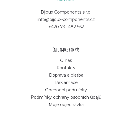
p
Bijoux Components s.r.o.
info@bijoux-components.cz
a
+420 731 482 562
t
í
Informace pro vás
O nás
Kontakty
Doprava a platba
Reklamace
Obchodní podmínky
Podmínky ochrany osobních údajů
Moje objednávka