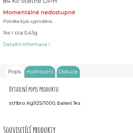
84 Kč včetně DPH
Měrná
Momentálně nedostupné
cena:
Položka byla vyprodána…
1ks = cca 0,43g
Detailní informace
Popis
Hodnocení
Diskuze
Detailní popis produktu
stříbro Ag925/1000, balení 1ks
Související produkty