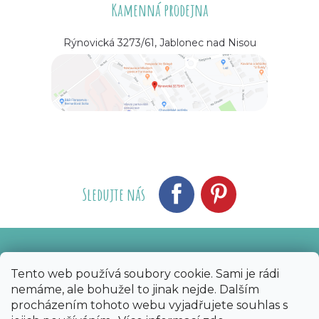
Kamenná prodejna
Rýnovická 3273/61, Jablonec nad Nisou
Sledujte nás
Vytvořil Shoptet
Nakódoval eshopGuru
|
Tento web používá soubory cookie. Sami je rádi
nemáme, ale bohužel to jinak nejde. Dalším
Copyright 2026
Bijoux Components - Svět
procházením tohoto webu vyjadřujete souhlas s
korálků
. Všechna práva vyhrazena.
Upravit