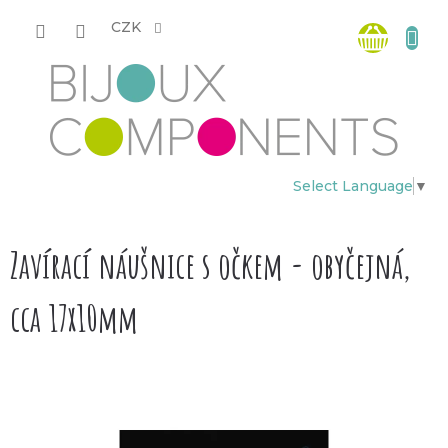
Přejít
Nákup
na
CZK
obsah
košík
Select Language
▼
Zavírací náušnice s očkem - obyčejná,
cca 17x10mm