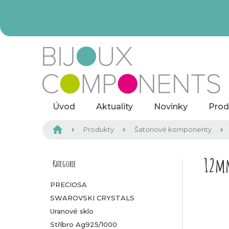
Přejít
na
obsah
Úvod
Aktuality
Novinky
Prod
Domů
Produkty
Šatonové komponenty
P
12m
Kategorie
Přeskočit
kategorie
o
PRECIOSA
SWAROVSKI CRYSTALS
s
Uranové sklo
t
Stříbro Ag925/1000