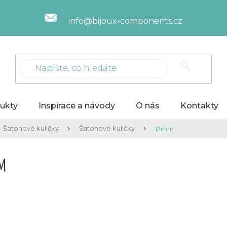
info@bijoux-components.cz
ukty
Inspirace a návody
O nás
Kontakty
Šatonové kuličky
Šatonové kuličky
12mm
m