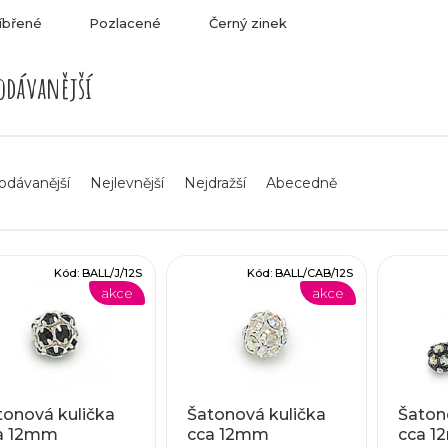
íbřené
Pozlacené
Černý zinek
odávanější
odávanější
Nejlevnější
Nejdražší
Abecedně
Kód:
BALL/J/12S
Kód:
BALL/CAB/12S
akce
akce
tonová kulička
Šatonová kulička
Šaton
a 12mm
cca 12mm
cca 