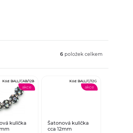
6
položek celkem
Kód:
BALL/CAB/12B
Kód:
BALL/C/12G
akce
akce
ová kulička
Šatonová kulička
12mm
cca 12mm