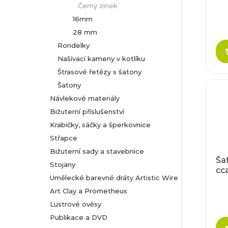
Černý zinek
r
p
16mm
o
28 mm
r
Rondelky
d
Našívací kameny v kotlíku
o
Štrasové řetězy s šatony
u
d
Šatony
k
Návlekové materiály
u
Bižuterní příslušenství
t
Krabičky, sáčky a šperkovnice
k
Střapce
ů
t
Bižuterní sady a stavebnice
Ša
Stojany
cc
ů
Umělecké barevné dráty Artistic Wire
Art Clay a Prometheus
Lustrové ověsy
Publikace a DVD