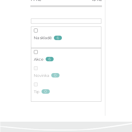
6
Na skladě
6
Akce
0
Novinka
0
Tip