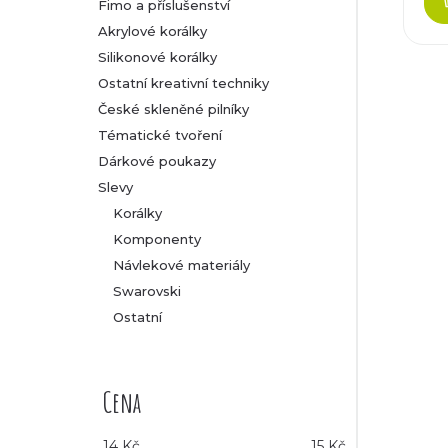
Fimo a příslušenství
Akrylové korálky
Silikonové korálky
Ostatní kreativní techniky
České skleněné pilníky
Tématické tvoření
Dárkové poukazy
Slevy
Korálky
Komponenty
Návlekové materiály
Swarovski
Ostatní
Cena
14
Kč
15
Kč