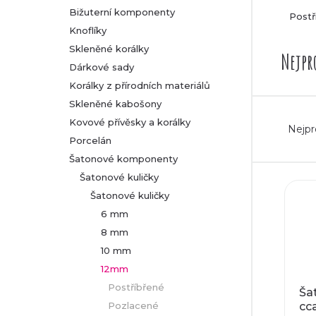
Bižuterní komponenty
Postř
r
Knoflíky
Skleněné korálky
a
Nejpr
Dárkové sady
n
Korálky z přírodních materiálů
Skleněné kabošony
Ř
n
Kovové přívěsky a korálky
Nejpr
Porcelán
a
í
Šatonové komponenty
z
p
Šatonové kuličky
V
Šatonové kuličky
e
a
6 mm
ý
8 mm
n
n
p
10 mm
í
12mm
e
i
Postříbřené
Ša
p
l
Pozlacené
cc
s