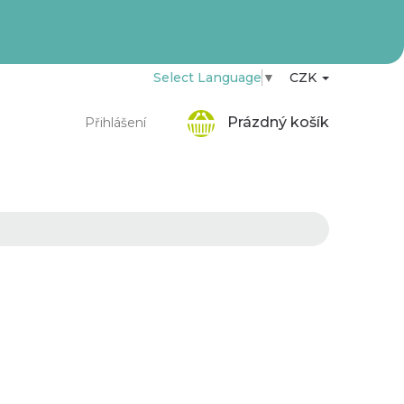
Select Language
▼
CZK
Nákupní
Prázdný košík
Přihlášení
košík