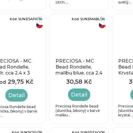
citrín....
světlý...
Kód:
SUN3/SAPP/36
Kód:
SUN3/MABL/36
český výrobek
český výrobek
ECIOSA - MC
PRECIOSA - MC
PRECI
ad Rondelle,
Bead Rondelle,
Bead 
ír, cca 2,4 x 3
malibu blue, cca 2,4
Krysta
m
x 3 mm
cca 2
29,75 Kč
30,58 Kč
3
od
Detail
Detail
Preciosa Rondelle bead
Precios
ciosa Rondelle bead
(sluníčka, bikony) v barvě
(sluníčk
níčka, bikony) v barvě
malibu...
krystal...
...
Kód:
SUN3/CRY/36
Kód:
SUN3/STAQ/36