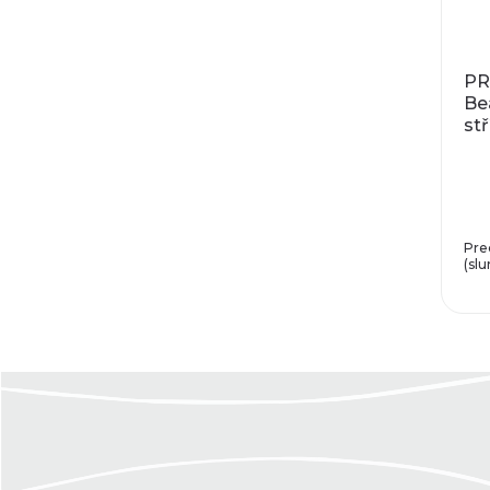
PR
Be
st
mat
m
Pre
(slu