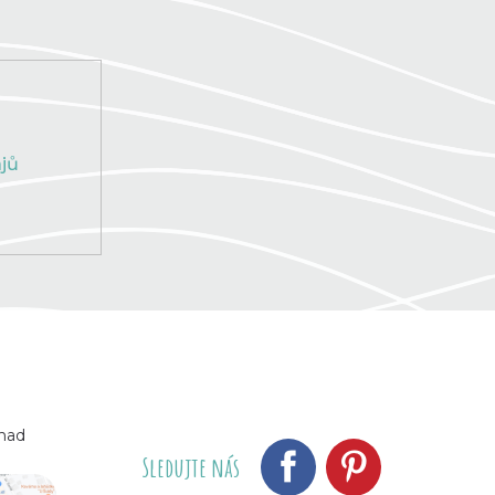
jů
 nad
Sledujte nás