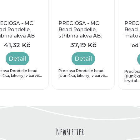
ECIOSA - MC
PRECIOSA - MC
PRECI
ad Rondelle,
Bead Rondelle,
Bead 
říbrná akva AB
stříbrná akva AB,
matov
, cca 2,4 x 3,1
cca 2,4 x 3,1 mm
cca 2
41,32 Kč
37,19 Kč
od
m
Detail
Detail
ciosa Rondelle bead
Preciosa Rondelle bead
Precios
níčka, bikony) v barvě...
(sluníčka, bikony) v barvě...
(sluníčk
krystal...
O
v
l
á
d
a
Newsletter
c