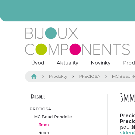
Přejít
na
obsah
Úvod
Aktuality
Novinky
Prod
Domů
Produkty
PRECIOSA
MC Bead R
P
3m
Kategorie
Přeskočit
kategorie
o
PRECIOSA
Precio
MC Bead Rondelle
s
Preci
3mm
jsou
š
t
4mm
sklen