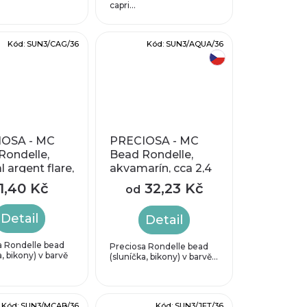
capri...
Kód:
SUN3/CAG/36
Kód:
SUN3/AQUA/36
český výrobek
OSA - MC
PRECIOSA - MC
Rondelle,
Bead Rondelle,
l argent flare,
akvamarín, cca 2,4
,4 x 3 mm
x 3 mm
1,40 Kč
32,23 Kč
od
Detail
Detail
a Rondelle bead
Preciosa Rondelle bead
a, bikony) v barvě
(sluníčka, bikony) v barvě...
Kód:
SUN3/MCAB/36
Kód:
SUN3/JET/36