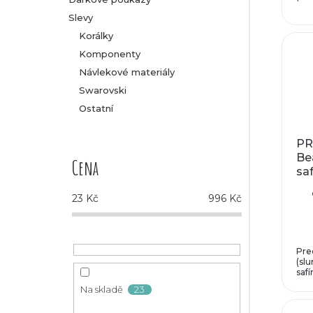
Slevy
Korálky
Komponenty
Návlekové materiály
Swarovski
Ostatní
PR
Be
Cena
saf
m
23
Kč
996
Kč
Pre
(slu
safír
23
Na skladě