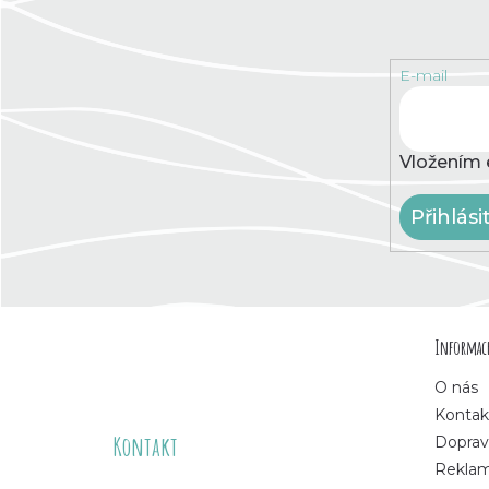
E-mail
Vložením 
Přihlási
Z
Informace
á
O nás
p
Kontak
Kontakt
Doprav
a
Rekla