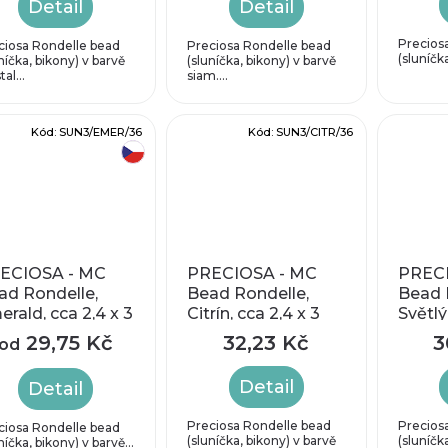
Detail
Detail
Precios
ciosa Rondelle bead
Preciosa Rondelle bead
(sluníčka
níčka, bikony) v barvě
(sluníčka, bikony) v barvě
tal...
siam....
Kód:
SUN3/EMER/36
Kód:
SUN3/CITR/36
český výrobek
ECIOSA - MC
PRECIOSA - MC
PRECI
ad Rondelle,
Bead Rondelle,
Bead 
rald, cca 2,4 x 3
Citrín, cca 2,4 x 3
Světlý
m
mm
x 3 
29,75 Kč
32,23 Kč
3
od
Detail
Detail
Preciosa Rondelle bead
Precios
ciosa Rondelle bead
(sluníčka, bikony) v barvě
(sluníčk
níčka, bikony) v barvě...