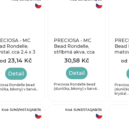
český výrobek
český výrobek
ECIOSA - MC
PRECIOSA - MC
PRECI
ad Rondelle,
Bead Rondelle,
Bead 
stal, cca 2,4 x 3
stříbrná akva, cca
matov
m
2,4 x 3,1 mm
AB, c
23,14 Kč
30,58 Kč
od
od
Detail
Detail
Preciosa Rondelle bead
ciosa Rondelle bead
Precios
(sluníčka, bikony) v barvě...
níčka, bikony) v barvě...
(sluníčk
krystal...
Kód:
SUN3/MSTAQAB/36
Kód:
SUN3/STAQAB/36
český výrobek
český výrobek