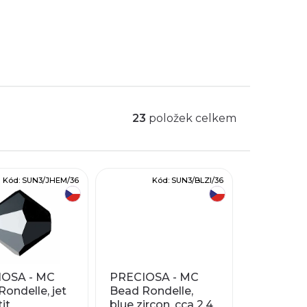
e
náušnice Louise
podle návodu Karly
on bead 5328
.
23
položek celkem
Kód:
SUN3/JHEM/36
Kód:
SUN3/BLZI/36
český výrobek
český výrobek
OSA - MC
PRECIOSA - MC
ondelle, jet
Bead Rondelle,
it
blue zircon, cca 2,4