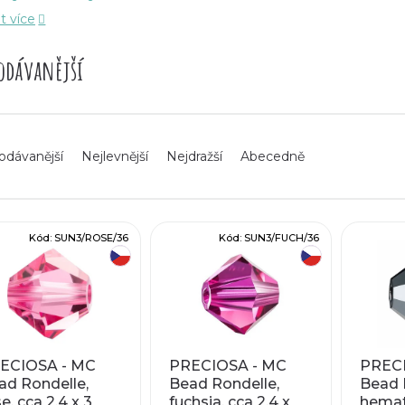
t více
raci naleznete na našem
Pinterestu
nebo si vytvořt
ošové
.
odávanější
ka Preciosa jsou alternativou k perlím
SWAROVSKI Xili
odávanější
Nejlevnější
Nejdražší
Abecedně
Kód:
SUN3/ROSE/36
Kód:
SUN3/FUCH/36
český výrobek
český výrobek
ECIOSA - MC
PRECIOSA - MC
PRECI
ad Rondelle,
Bead Rondelle,
Bead R
e, cca 2,4 x 3
fuchsia, cca 2,4 x
hemat