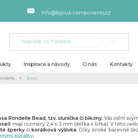
info@bijoux-components.cz
ukty
Inspirace a návody
O nás
Kontakty
ondelle
3mm
m
sa Rondelle Bead, tzv. sluníčka či bikony,
Vás oslní svý
osa®
mají rozměry 2,4 x 3 mm (délka x šířka). V této veli
ité šperky
či
korálková výšivka
.
Díky široké barevné šk
ěnými korálky.