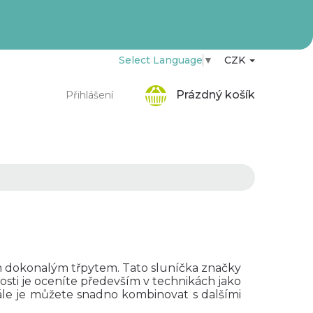
Select Language
▼
CZK
Nákupní
Prázdný košík
Přihlášení
košík
m dokonalým třpytem.
Tato sluníčka
značky
kosti je oceníte především v technikách jako
ále je můžete snadno kombinovat s dalšími