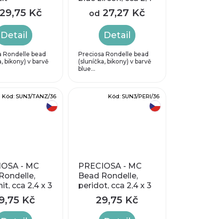
kov), cca 2,4
x 3 mm
29,75 Kč
27,27 Kč
od
mm
Detail
Detail
a Rondelle bead
Preciosa Rondelle bead
a, bikony) v barvě
(sluníčka, bikony) v barvě
blue...
Kód:
SUN3/TANZ/36
Kód:
SUN3/PERI/36
český výrobek
český výrobek
OSA - MC
PRECIOSA - MC
Rondelle,
Bead Rondelle,
it, cca 2,4 x 3
peridot, cca 2,4 x 3
mm
9,75 Kč
29,75 Kč