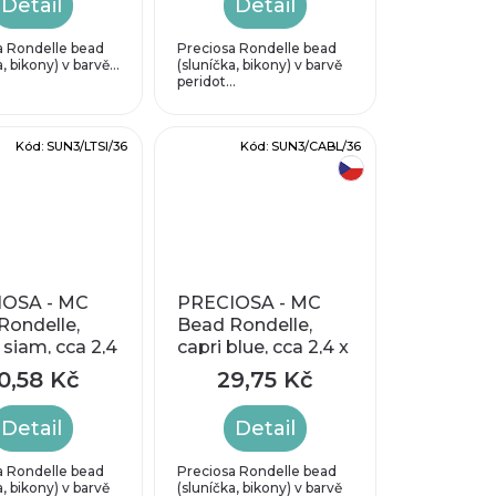
Detail
Detail
a Rondelle bead
Preciosa Rondelle bead
, bikony) v barvě...
(sluníčka, bikony) v barvě
peridot...
Kód:
SUN3/LTSI/36
Kód:
SUN3/CABL/36
český výrobek
OSA - MC
PRECIOSA - MC
Rondelle,
Bead Rondelle,
 siam, cca 2,4
capri blue, cca 2,4 x
mm
3 mm
0,58 Kč
29,75 Kč
Detail
Detail
a Rondelle bead
Preciosa Rondelle bead
a, bikony) v barvě
(sluníčka, bikony) v barvě