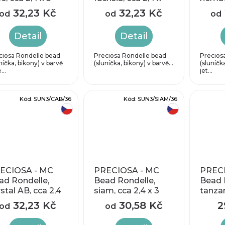
m
3mm
(půlpo
32,23 Kč
32,23 Kč
od
od
od
x 3 
Detail
Detail
ciosa Rondelle bead
Preciosa Rondelle bead
Precios
níčka, bikony) v barvě
(sluníčka, bikony) v barvě...
(sluníčk
...
jet...
Kód:
SUN3/CAB/36
Kód:
SUN3/SIAM/36
český výrobek
český výrobek
ECIOSA - MC
PRECIOSA - MC
PRECI
ad Rondelle,
Bead Rondelle,
Bead 
stal AB, cca 2,4
siam, cca 2,4 x 3
tanzan
3,1 mm
mm
mm
32,23 Kč
30,58 Kč
2
od
od