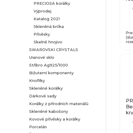
r
PRECIOSA korálky
m
p
Výprodej
o
Katalog 2021
r
Skleněná brčka
d
o
Pre
Přívěsky
(slu
u
Skelné hnojivo
rose
d
SWAROVSKI CRYSTALS
k
Uranové sklo
u
Stříbro Ag925/1000
t
k
Bižuterní komponenty
Knoflíky
ů
t
Skleněné korálky
Dárkové sady
ů
PR
Korálky z přírodních materiálů
Be
Skleněné kabošony
kry
x 
Kovové přívěsky a korálky
Porcelán