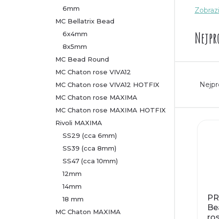
6mm
Zobrazi
Inspi
r
MC Bellatrix Bead
Mokr
Nejpr
6x4mm
a
Sluníč
8x5mm
n
MC Bead Round
MC Chaton rose VIVA12
Ř
n
Nejpr
MC Chaton rose VIVA12 HOTFIX
a
MC Chaton rose MAXIMA
í
MC Chaton rose MAXIMA HOTFIX
z
V
p
Rivoli MAXIMA
SS29 (cca 6mm)
e
ý
a
SS39 (cca 8mm)
n
SS47 (cca 10mm)
p
n
12mm
í
14mm
i
e
PR
18 mm
p
Be
s
l
MC Chaton MAXIMA
ros