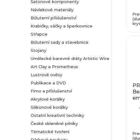
Šatonové komponenty
Návlekové materiály
Pre
Bižuterní příslušenství
(slu
krys
Krabičky, sáčky a šperkovnice
Střapce
Bižuterní sady a stavebnice
Stojany
Umělecké barevné dráty Artistic Wire
Art Clay a Prometheus
Lustrové ověsy
Publikace a DVD
PR
Fimo a příslušenství
Be
eme
Akrylové korálky
m
Silikonové korálky
Ostatní kreativní techniky
České skleněné pilníky
Tématické tvoření
Pre
(slu
Dárkové poukazy