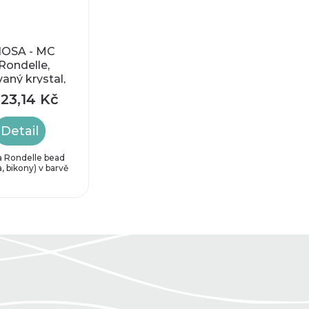
OSA - MC
Rondelle,
aný krystal,
,4 x 3 mm
23,14 Kč
Detail
a Rondelle bead
a, bikony) v barvě