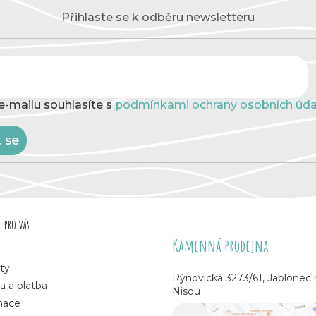
í
p
Přihlaste se k odběru newsletteru
r
v
k
y
v
ý
e-mailu souhlasíte s
podmínkami ochrany osobních úda
p
i
s
t se
u
 pro vás
Kamenná prodejna
ty
Rýnovická 3273/61, Jablonec
a a platba
Nisou
mace