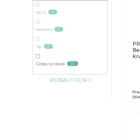
0
Akce
0
Novinka
PR
0
Tip
Be
Kry
m
20
Český výrobek
ROZBALIT FILTR
Pre
(slu