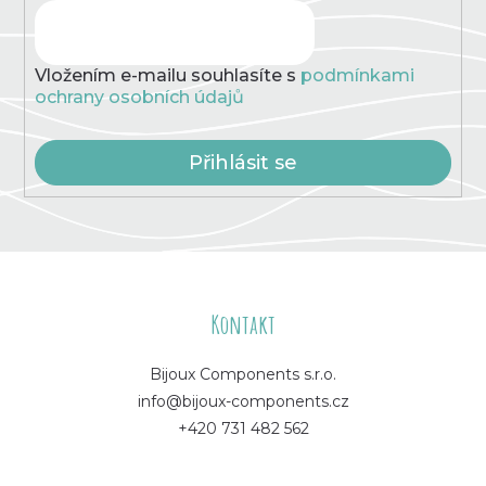
Vložením e-mailu souhlasíte s
podmínkami
ochrany osobních údajů
Přihlásit se
Z
á
Kontakt
p
Bijoux Components s.r.o.
info@bijoux-components.cz
a
+420 731 482 562
t