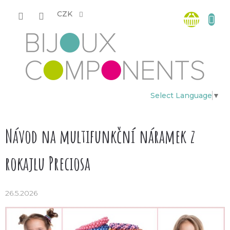
Přejít
Nákup
na
CZK
obsah
košík
Select Language
▼
Návod na multifunkční náramek z
rokajlu Preciosa
26.5.2026