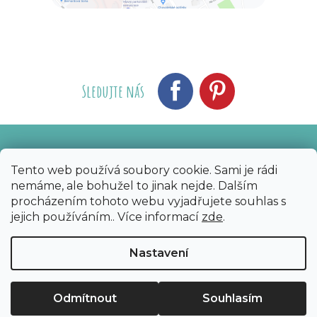
Sledujte nás
Vytvořil Shoptet
Nakódoval eshopGuru
|
Tento web používá soubory cookie. Sami je rádi
nemáme, ale bohužel to jinak nejde. Dalším
Copyright 2026
Bijoux Components - Svět
procházením tohoto webu vyjadřujete souhlas s
korálků
. Všechna práva vyhrazena.
Upravit
jejich používáním.. Více informací
zde
.
nastavení cookies
Nastavení
Odmítnout
Souhlasím
Sleva 50 Kč na první nákup?​
Ano
Ne