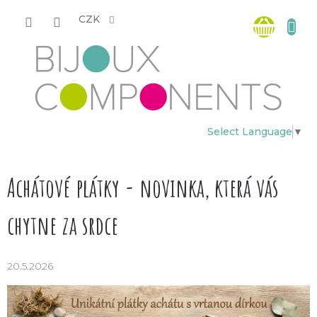
Přejít
Nákup
na
CZK
obsah
košík
Select Language
▼
Achátové plátky - novinka, která vás
chytne za srdce
20.5.2026