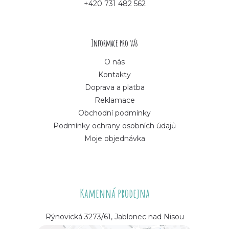
+420 731 482 562
t
í
Informace pro vás
O nás
Kontakty
Doprava a platba
Reklamace
Obchodní podmínky
Podmínky ochrany osobních údajů
Moje objednávka
Kamenná prodejna
Rýnovická 3273/61, Jablonec nad Nisou