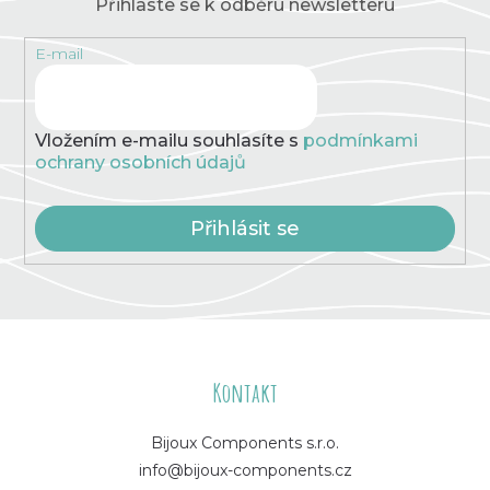
Přihlaste se k odběru newsletteru
E-mail
Vložením e-mailu souhlasíte s
podmínkami
ochrany osobních údajů
Přihlásit se
Z
á
Kontakt
p
Bijoux Components s.r.o.
info@bijoux-components.cz
a