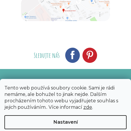
Sledujte nás
Vytvořil Shoptet
Nakódoval eshopGuru
|
Tento web používá soubory cookie. Sami je rádi
nemáme, ale bohužel to jinak nejde. Dalším
Copyright 2026
Bijoux Components - Svět
procházením tohoto webu vyjadřujete souhlas s
korálků
. Všechna práva vyhrazena.
Upravit
jejich používáním.. Více informací
zde
.
nastavení cookies
Nastavení