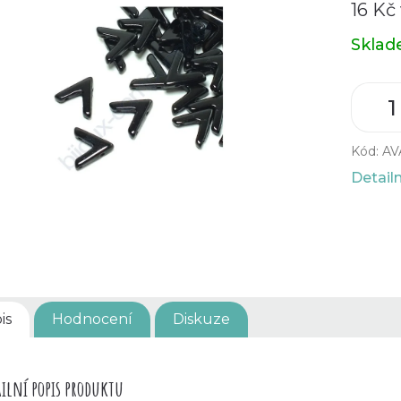
16 Kč
Měrná
Skla
cena:
Kód:
AV
Detail
is
Hodnocení
Diskuze
ilní popis produktu