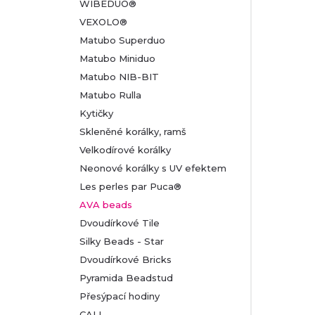
WIBEDUO®
VEXOLO®
Matubo Superduo
Matubo Miniduo
Matubo NIB-BIT
Matubo Rulla
Kytičky
Skleněné korálky, ramš
Velkodírové korálky
Neonové korálky s UV efektem
Les perles par Puca®
AVA beads
Dvoudírkové Tile
Silky Beads - Star
Dvoudírkové Bricks
Pyramida Beadstud
Přesýpací hodiny
CALI