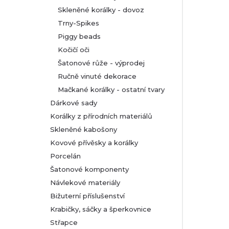
Skleněné korálky - dovoz
Trny-Spikes
Piggy beads
Kočičí oči
Šatonové růže - výprodej
Ručně vinuté dekorace
Mačkané korálky - ostatní tvary
Dárkové sady
Korálky z přírodních materiálů
Skleněné kabošony
Kovové přívěsky a korálky
Porcelán
Šatonové komponenty
Návlekové materiály
Bižuterní příslušenství
Krabičky, sáčky a šperkovnice
Střapce