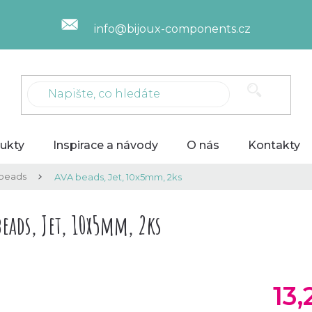
info@bijoux-components.cz
ukty
Inspirace a návody
O nás
Kontakty
beads
AVA beads, Jet, 10x5mm, 2ks
beads, Jet, 10x5mm, 2ks
13