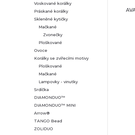
Voskované korálky
AVA
Práskané korálky
Skleněné kytičky
Mačkané
Zvonečky
Ploškované
Ovoce
Korálky se zvířecími motivy
Ploškované
Mačkané
Lampovky - vinutky
Srdíčka
DIAMONDUO™
DIAMONDUO™ MINI
Arrow®
TANGO Bead
ZOLIDUO