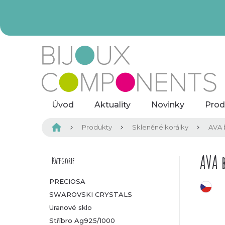
Přejít
na
obsah
Úvod
Aktuality
Novinky
Prod
Domů
Produkty
Skleněné korálky
AVA 
P
AVA 
Kategorie
Přeskočit
kategorie
o
PRECIOSA
český výrobek
SWAROVSKI CRYSTALS
s
Uranové sklo
t
Stříbro Ag925/1000