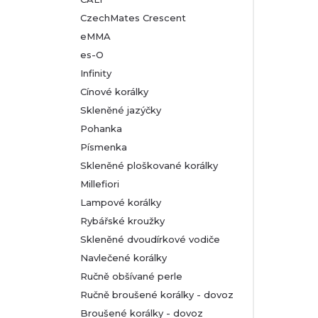
CzechMates Crescent
eMMA
es-O
Infinity
Cínové korálky
Skleněné jazýčky
Pohanka
Písmenka
Skleněné ploškované korálky
Millefiori
Lampové korálky
Rybářské kroužky
Skleněné dvoudírkové vodiče
Navlečené korálky
Ručně obšívané perle
Ručně broušené korálky - dovoz
Broušené korálky - dovoz