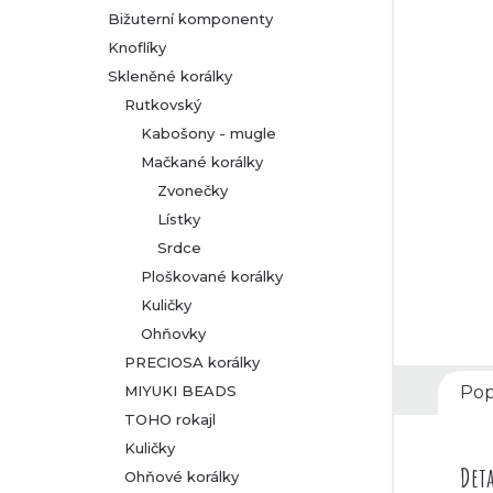
Bižuterní komponenty
r
Knoflíky
Skleněné korálky
a
Rutkovský
n
Kabošony - mugle
Mačkané korálky
n
Zvonečky
Lístky
í
Srdce
p
Ploškované korálky
Kuličky
a
Ohňovky
PRECIOSA korálky
n
MIYUKI BEADS
Pop
TOHO rokajl
e
Kuličky
l
Deta
Ohňové korálky