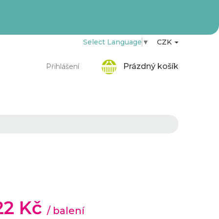
Select Language
▼
CZK
Nákupní
Prázdný košík
Přihlášení
košík
,22 Kč
/ balení