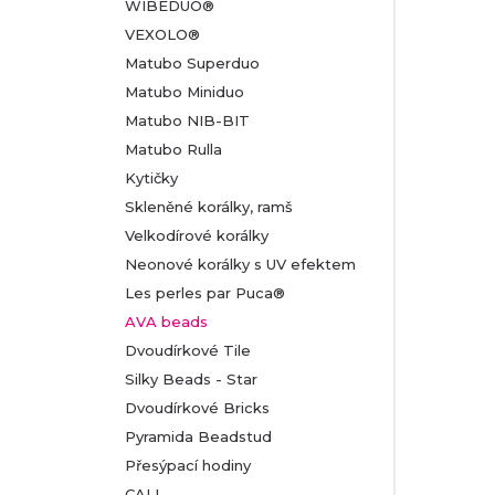
WIBEDUO®
VEXOLO®
Matubo Superduo
Matubo Miniduo
Matubo NIB-BIT
Matubo Rulla
Kytičky
Skleněné korálky, ramš
Velkodírové korálky
Neonové korálky s UV efektem
Les perles par Puca®
AVA beads
Dvoudírkové Tile
Silky Beads - Star
Dvoudírkové Bricks
Pyramida Beadstud
Přesýpací hodiny
CALI