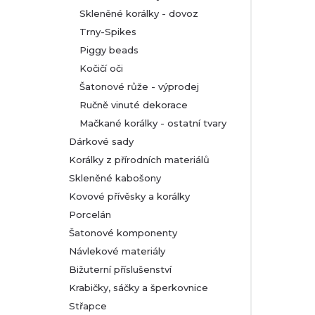
Skleněné korálky - dovoz
Trny-Spikes
Piggy beads
Kočičí oči
Šatonové růže - výprodej
Ručně vinuté dekorace
Mačkané korálky - ostatní tvary
Dárkové sady
Korálky z přírodních materiálů
Skleněné kabošony
Kovové přívěsky a korálky
Porcelán
Šatonové komponenty
Návlekové materiály
Bižuterní příslušenství
Krabičky, sáčky a šperkovnice
Střapce