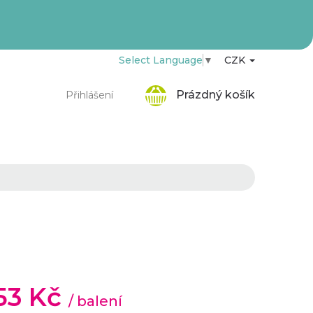
Select Language
▼
CZK
Nákupní
Prázdný košík
Přihlášení
košík
,53 Kč
/ balení