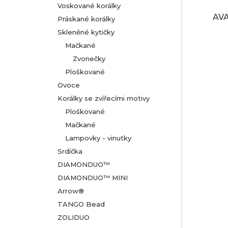
Voskované korálky
AVA
Práskané korálky
Skleněné kytičky
Mačkané
Zvonečky
Ploškované
Ovoce
Korálky se zvířecími motivy
Ploškované
Mačkané
Lampovky - vinutky
Srdíčka
DIAMONDUO™
DIAMONDUO™ MINI
Arrow®
TANGO Bead
ZOLIDUO