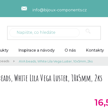
info@bijoux-components.cz
ukty
Inspirace a návody
O nás
Kontakty
beads
AVA beads, White Lila Vega Luster, 10x5mm, 2ks
beads, White Lila Vega Luster, 10x5mm, 2ks
16