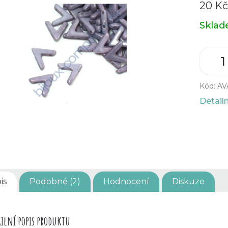
20 K
Měrná
Skla
cena:
Kód:
AV
Detail
is
Podobné (2)
Hodnocení
Diskuze
ilní popis produktu