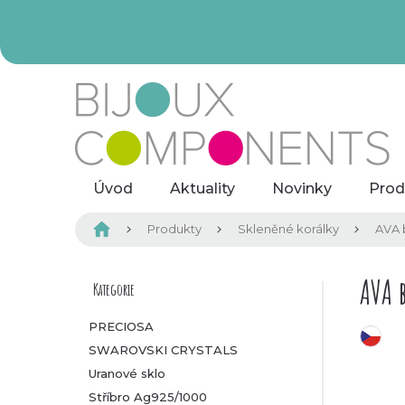
Přejít
na
obsah
Úvod
Aktuality
Novinky
Prod
Domů
Produkty
Skleněné korálky
AVA 
P
AVA 
Kategorie
Přeskočit
kategorie
o
PRECIOSA
český výrobek
SWAROVSKI CRYSTALS
s
Uranové sklo
t
Stříbro Ag925/1000