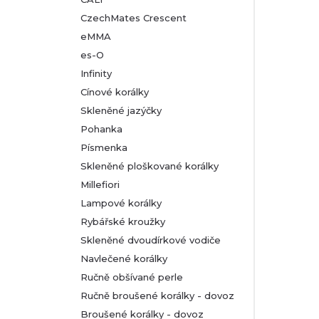
CzechMates Crescent
eMMA
es-O
Infinity
Cínové korálky
Skleněné jazýčky
Pohanka
Písmenka
Skleněné ploškované korálky
Millefiori
Lampové korálky
Rybářské kroužky
Skleněné dvoudírkové vodiče
Navlečené korálky
Ručně obšívané perle
Ručně broušené korálky - dovoz
Broušené korálky - dovoz