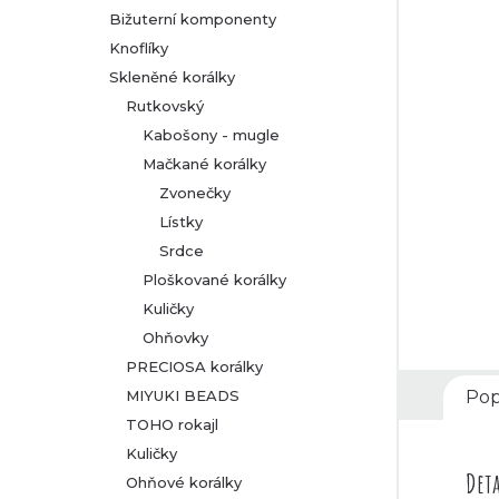
Bižuterní komponenty
r
Knoflíky
Skleněné korálky
a
Rutkovský
n
Kabošony - mugle
Mačkané korálky
n
Zvonečky
Lístky
í
Srdce
p
Ploškované korálky
Kuličky
a
Ohňovky
PRECIOSA korálky
n
MIYUKI BEADS
Pop
TOHO rokajl
e
Kuličky
l
Deta
Ohňové korálky