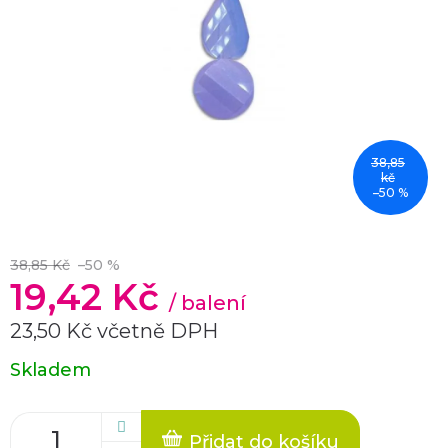
38,85
kč
–50 %
38,85 Kč
–50 %
19,42 Kč
/ balení
23,50 Kč včetně DPH
Měrná
Skladem
cena:
Přidat do košíku