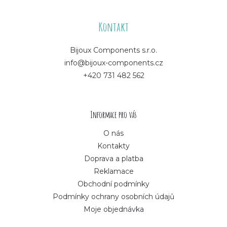
Z
á
Kontakt
p
Bijoux Components s.r.o.
info@bijoux-components.cz
a
+420 731 482 562
t
í
Informace pro vás
O nás
Kontakty
Doprava a platba
Reklamace
Obchodní podmínky
Podmínky ochrany osobních údajů
Moje objednávka