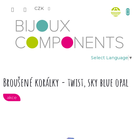
Přejít
Nákup
na
CZK
obsah
košík
Select Language
▼
Broušené korálky - twist, sky blue opal
akce