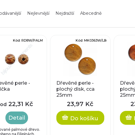
odávanější
Nejlevnější
Nejdražší
Abecedně
Kód:
RD8W/PALM
Kód:
MK0363W/LB
evěné perle -
Dřevěné perle -
Dřevěn
lička
plochý disk, cca
plochý
25mm
25m
22,31 Kč
23,97 Kč
2
od
Detail
Do košíku
ované palmové dřevo.
obeno na Filipínách.