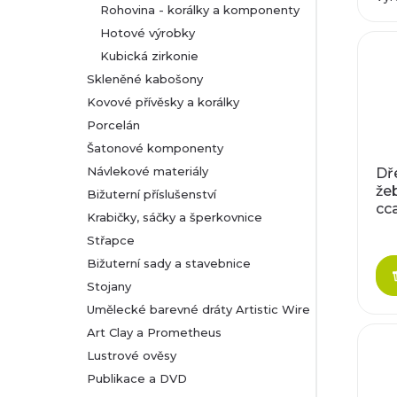
u
Rohovina - korálky a komponenty
d
Hotové výrobky
k
Kubická zirkonie
u
Skleněné kabošony
t
k
Kovové přívěsky a korálky
Porcelán
ů
t
Šatonové komponenty
Návlekové materiály
Dř
ů
že
Bižuterní příslušenství
cc
Krabičky, sáčky a šperkovnice
Střapce
Bižuterní sady a stavebnice
Stojany
Umělecké barevné dráty Artistic Wire
Art Clay a Prometheus
Lustrové ověsy
Publikace a DVD