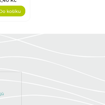
2,40 Kč
Do košíku
jů