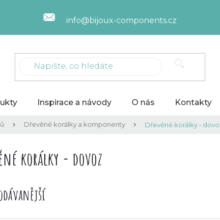
info@bijoux-components.cz
ukty
Inspirace a návody
O nás
Kontakty
lů
Dřevěné korálky a komponenty
Dřevěné korálky - dovo
ěné korálky - dovoz
odávanější