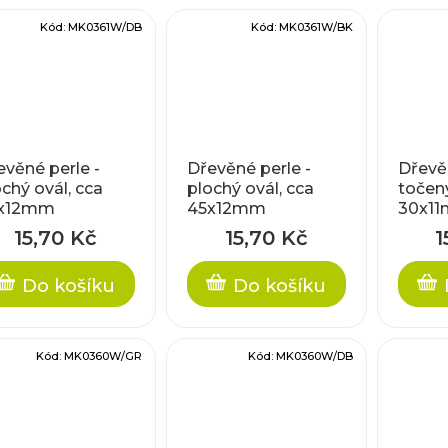
Kód:
MK0361W/DB
Kód:
MK0361W/BK
evěné perle -
Dřevěné perle -
Dřevěn
chý ovál, cca
plochý ovál, cca
točený
x12mm
45x12mm
30x1
15,70 Kč
15,70 Kč
1
Do košíku
Do košíku
Kód:
MK0360W/GR
Kód:
MK0360W/DB