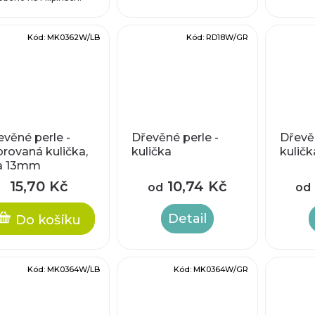
Kód:
MK0362W/LB
Kód:
RD18W/GR
evěné perle -
Dřevěné perle -
Dřevěn
brovaná kulička,
kulička
kuličk
a 13mm
15,70 Kč
10,74 Kč
od
od
Detail
Do košíku
Kód:
MK0364W/LB
Kód:
MK0364W/GR