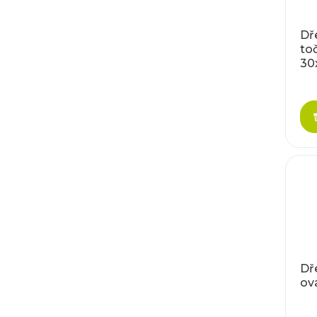
Dř
to
30
Dř
ov