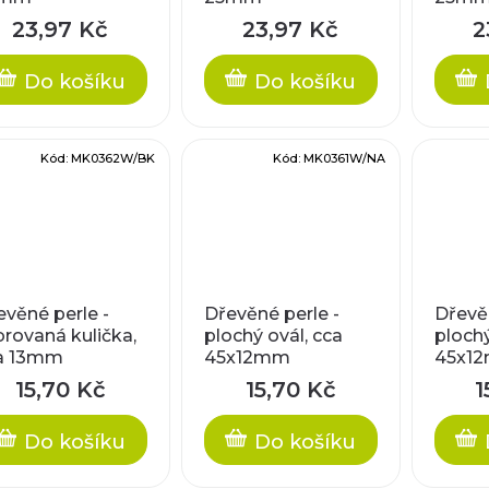
23,97 Kč
23,97 Kč
2
Do košíku
Do košíku
Kód:
MK0362W/BK
Kód:
MK0361W/NA
evěné perle -
Dřevěné perle -
Dřevěn
brovaná kulička,
plochý ovál, cca
plochý
a 13mm
45x12mm
45x1
15,70 Kč
15,70 Kč
1
Do košíku
Do košíku