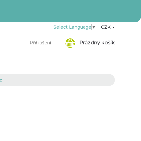
Select Language
▼
CZK
Nákupní
Prázdný košík
Přihlášení
košík
z