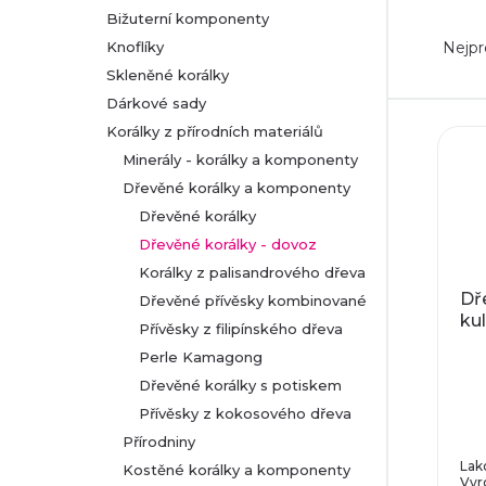
Bižuterní komponenty
Ř
r
Nejpr
Knoflíky
a
Skleněné korálky
a
Dárkové sady
z
n
V
Korálky z přírodních materiálů
Minerály - korálky a komponenty
e
n
ý
Dřevěné korálky a komponenty
n
Dřevěné korálky
í
p
Dřevěné korálky - dovoz
í
p
Korálky z palisandrového dřeva
i
Dř
Dřevěné přívěsky kombinované
p
ku
a
s
Přívěsky z filipínského dřeva
r
Perle Kamagong
n
p
Dřevěné korálky s potiskem
o
Přívěsky z kokosového dřeva
e
r
Přírodniny
d
l
o
Lak
Kostěné korálky a komponenty
Vyr