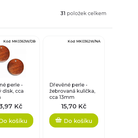
31
položek celkem
Kód:
MK0363W/DB
Kód:
MK0362W/NA
é perle -
Dřevěné perle -
 disk, cca
žebrovaná kulička,
m
cca 13mm
3,97 Kč
15,70 Kč
Do košíku
Do košíku