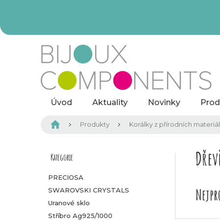
Přejít
na
obsah
Úvod
Aktuality
Novinky
Prod
Domů
Produkty
Korálky z přírodních materiá
P
Dřev
Kategorie
Přeskočit
kategorie
o
PRECIOSA
Nejpr
SWAROVSKI CRYSTALS
s
Uranové sklo
t
Stříbro Ag925/1000