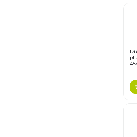
Dř
plo
45