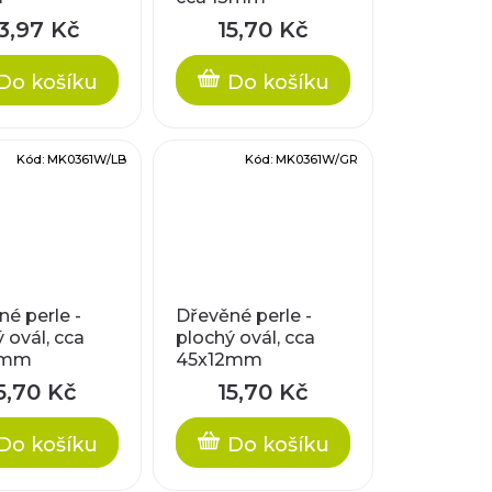
3,97 Kč
15,70 Kč
Do košíku
Do košíku
Kód:
MK0361W/LB
Kód:
MK0361W/GR
é perle -
Dřevěné perle -
 ovál, cca
plochý ovál, cca
2mm
45x12mm
5,70 Kč
15,70 Kč
Do košíku
Do košíku