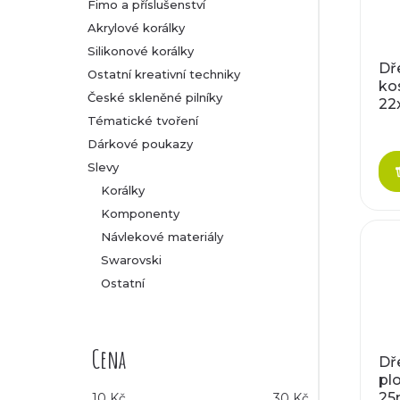
Fimo a příslušenství
Akrylové korálky
Silikonové korálky
Dř
Ostatní kreativní techniky
ko
České skleněné pilníky
22
Tématické tvoření
Dárkové poukazy
Slevy
Korálky
Komponenty
Návlekové materiály
Swarovski
Ostatní
Cena
Dř
plo
2
10
Kč
30
Kč