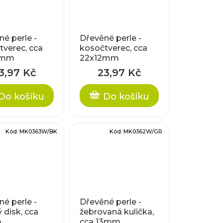
é perle -
Dřevěné perle -
tverec, cca
kosočtverec, cca
2mm
22x12mm
3,97 Kč
23,97 Kč
Do košíku
Do košíku
Kód:
MK0363W/BK
Kód:
MK0362W/GR
é perle -
Dřevěné perle -
 disk, cca
žebrovaná kulička,
m
cca 13mm