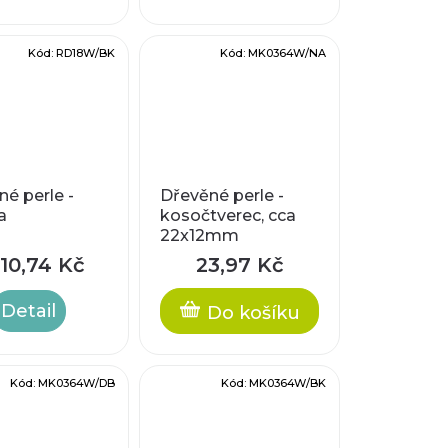
Kód:
RD18W/BK
Kód:
MK0364W/NA
é perle -
Dřevěné perle -
a
kosočtverec, cca
22x12mm
10,74 Kč
23,97 Kč
Detail
Do košíku
Kód:
MK0364W/DB
Kód:
MK0364W/BK