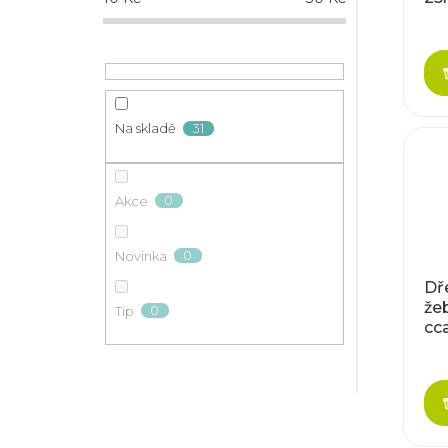
31
Na skladě
0
Akce
0
Novinka
Dř
že
0
Tip
cc