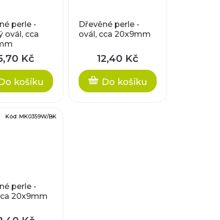
é perle -
Dřevěné perle -
 ovál, cca
ovál, cca 20x9mm
1mm
5,70 Kč
12,40 Kč
Do košíku
Do košíku
Kód:
MK0359W/BK
é perle -
 cca 20x9mm