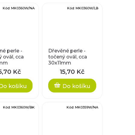
Kód:
MK0360W/NA
Kód:
MK0360W/LB
é perle -
Dřevěné perle -
 ovál, cca
točený ovál, cca
1mm
30x11mm
5,70 Kč
15,70 Kč
Do košíku
Do košíku
Kód:
MK0360W/BK
Kód:
MK0359W/NA