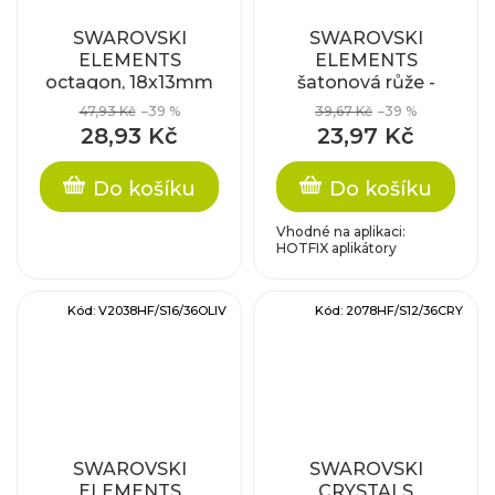
SWAROVSKI
SWAROVSKI
ELEMENTS
ELEMENTS
octagon, 18x13mm
šatonová růže -
nažehlovací (s
47,93 Kč
–39 %
39,67 Kč
–39 %
vrstvou lepidla),
28,93 Kč
23,97 Kč
crystal blue shade,
SS16
Do košíku
Do košíku
Vhodné na aplikaci:
HOTFIX aplikátory
Kód:
V2038HF/S16/36OLIV
Kód:
2078HF/S12/36CRY
SWAROVSKI
SWAROVSKI
ELEMENTS
CRYSTALS