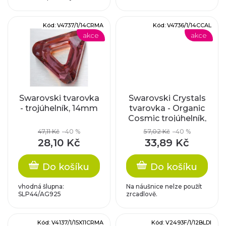
k
d
t
Kód:
V4737/1/14CRMA
Kód:
V4736/1/14CCAL
u
akce
akce
ů
k
t
Swarovski tvarovka
Swarovski Crystals
ů
- trojúhelník, 14mm
tvarovka - Organic
Cosmic trojúhelník,
crystal CAL, 14mm
47,11 Kč
–40 %
57,02 Kč
–40 %
28,10 Kč
33,89 Kč
Do košíku
Do košíku
vhodná šlupna:
Na náušnice nelze použít
SLP44/AG925
zrcadlově.
Kód:
V4137/1/15X11CRMA
Kód:
V2493F/1/12BLDI