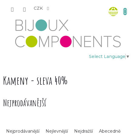
Přejít
Nákup
na
CZK
obsah
košík
Select Language
▼
Kameny - sleva 40%
Nejprodávanější
Ř
Nejprodávanější
Nejlevnější
Nejdražší
Abecedně