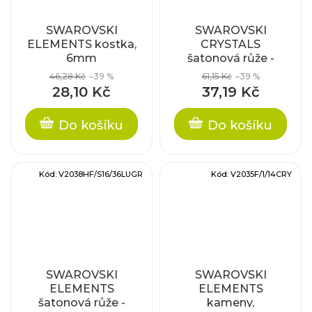
SWAROVSKI
SWAROVSKI
ELEMENTS kostka,
CRYSTALS
6mm
šatonová růže -
nažehlovací (s
46,28 Kč
–39 %
61,15 Kč
–39 %
vrstvou lepidla),
28,10 Kč
37,19 Kč
crystal lumin green,
SS20
Do košíku
Do košíku
Kód:
V2038HF/S16/36LUGR
Kód:
V2035F/1/14CRY
SWAROVSKI
SWAROVSKI
ELEMENTS
ELEMENTS
šatonová růže -
kameny,