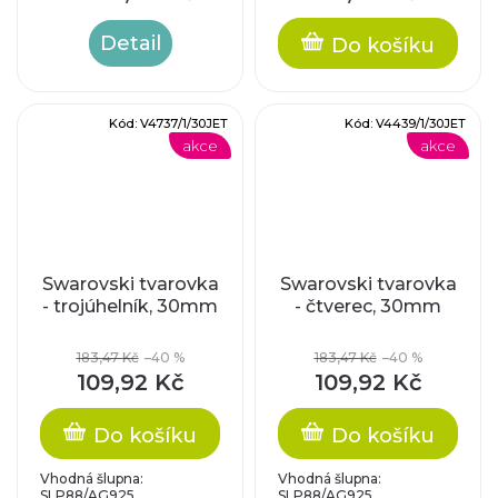
Detail
Do košíku
Kód:
V4737/1/30JET
Kód:
V4439/1/30JET
akce
akce
Swarovski tvarovka
Swarovski tvarovka
- trojúhelník, 30mm
- čtverec, 30mm
183,47 Kč
–40 %
183,47 Kč
–40 %
109,92 Kč
109,92 Kč
Do košíku
Do košíku
Vhodná šlupna:
Vhodná šlupna:
SLP88/AG925
SLP88/AG925