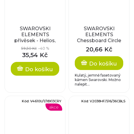
SWAROVSKI
SWAROVSKI
ELEMENTS
ELEMENTS
přívěsek - Helios,
Chessboard Circle
crystal, 20mm
FB - modré
20,66 Kč
59,50 Kč
–40 %
35,54 Kč
Do košíku
Do košíku
Kulatý, jemně fasetovaný
kámen Swarovski. Možno
nalepit...
Kód:
V4610U/1/18X13CRY
Kód:
V2038HF/S16/36CBLS
akce