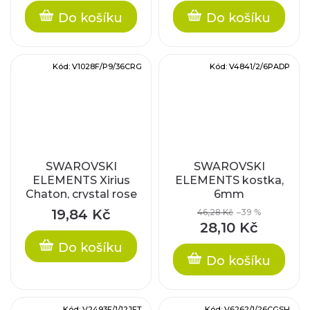
Do košíku
Do košíku
Kód:
V1028F/P9/36CRG
Kód:
V4841/2/6PADP
SWAROVSKI
SWAROVSKI
ELEMENTS Xirius
ELEMENTS kostka,
Chaton, crystal rose
6mm
gold F
19,84 Kč
46,28 Kč
–39 %
28,10 Kč
Do košíku
Do košíku
Kód:
V2493F/1/12JET
Kód:
V6262/1/26CGSH