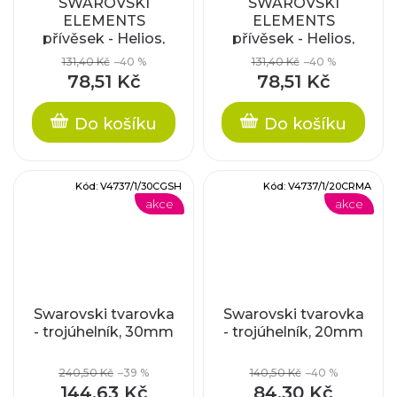
SWAROVSKI
SWAROVSKI
ELEMENTS
ELEMENTS
přívěsek - Helios,
přívěsek - Helios,
crystal golden
crystal antique pink,
131,40 Kč
–40 %
131,40 Kč
–40 %
shadow, 30mm
30mm
78,51 Kč
78,51 Kč
Do košíku
Do košíku
Kód:
V4737/1/30CGSH
Kód:
V4737/1/20CRMA
akce
akce
Swarovski tvarovka
Swarovski tvarovka
- trojúhelník, 30mm
- trojúhelník, 20mm
240,50 Kč
–39 %
140,50 Kč
–40 %
144,63 Kč
84,30 Kč