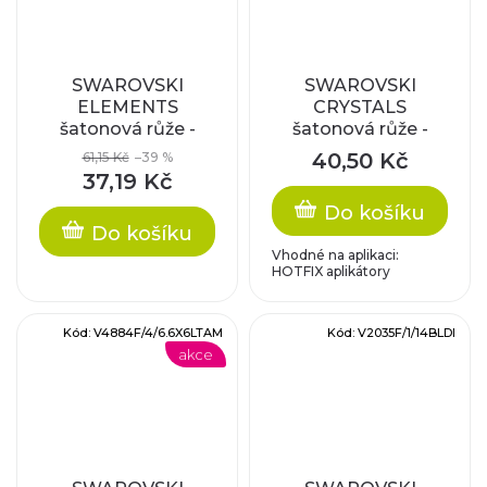
SWAROVSKI
SWAROVSKI
ELEMENTS
CRYSTALS
šatonová růže -
šatonová růže -
nažehlovací (s
nažehlovací (s
40,50 Kč
61,15 Kč
–39 %
vrstvou lepidla),
vrstvou lepidla),
37,19 Kč
crystal bl.sh., SS20
crystal, SS40
Do košíku
Do košíku
Vhodné na aplikaci:
HOTFIX aplikátory
Kód:
V4884F/4/6.6X6LTAM
Kód:
V2035F/1/14BLDI
akce