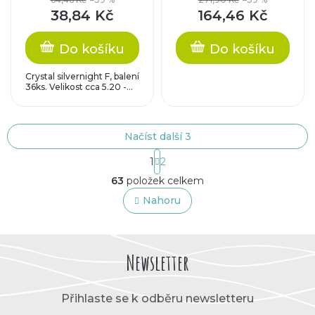
národní barvy/ocel,
38,84 Kč
164,46 Kč
14mm
Do košíku
Do košíku
Crystal silvernight F, balení
36ks. Velikost cca 5.20 -...
Načíst další 3
S
1
2
t
O
r
63
položek celkem
v
á
l
Nahoru
n
á
k
o
d
v
a
á
c
Newsletter
n
í
í
p
r
Přihlaste se k odběru newsletteru
v