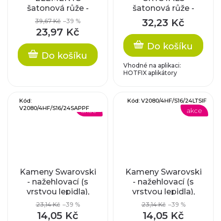
šatonová růže -
šatonová růže -
nažehlovací (s
nažehlovací (s
32,23 Kč
39,67 Kč
–39 %
vrstvou lepidla),
vrstvou lepidla),
23,97 Kč
olivine, SS16
crystal, SS12
Do košíku
Do košíku
Vhodné na aplikaci:
HOTFIX aplikátory
Kód:
Kód:
V2080/4HF/S16/24LTSIF
V2080/4HF/S16/24SAPPF
akce
akce
Kameny Swarovski
Kameny Swarovski
- nažehlovací (s
- nažehlovací (s
vrstvou lepidla),
vrstvou lepidla),
sapphire frosted,
light siam frosted,
23,14 Kč
–39 %
23,14 Kč
–39 %
SS16
SS16
14,05 Kč
14,05 Kč