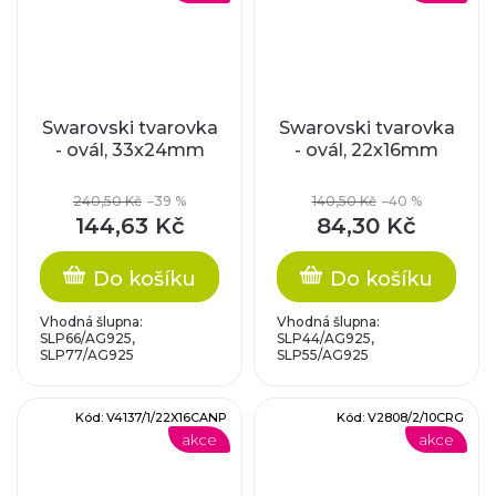
Swarovski tvarovka
Swarovski tvarovka
- ovál, 33x24mm
- ovál, 22x16mm
240,50 Kč
–39 %
140,50 Kč
–40 %
144,63 Kč
84,30 Kč
Do košíku
Do košíku
Vhodná šlupna:
Vhodná šlupna:
SLP66/AG925,
SLP44/AG925,
SLP77/AG925
SLP55/AG925
Kód:
V4137/1/22X16CANP
Kód:
V2808/2/10CRG
akce
akce