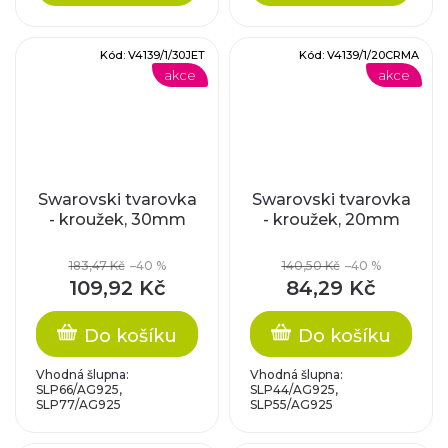
Kód:
V4139/1/30JET
Kód:
V4139/1/20CRMA
akce
akce
Swarovski tvarovka
Swarovski tvarovka
- kroužek, 30mm
- kroužek, 20mm
183,47 Kč
–40 %
140,50 Kč
–40 %
109,92 Kč
84,29 Kč
Do košíku
Do košíku
Vhodná šlupna:
Vhodná šlupna:
SLP66/AG925,
SLP44/AG925,
SLP77/AG925
SLP55/AG925