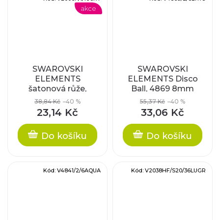
akce
SWAROVSKI
SWAROVSKI
ELEMENTS
ELEMENTS Disco
šatonová růže,
Ball, 4869 8mm
16mm
light rose CAL´VZ´
38,84 Kč
–40 %
55,37 Kč
–40 %
23,14 Kč
33,06 Kč
Do košíku
Do košíku
Kód:
V4841/2/6AQUA
Kód:
V2038HF/S20/36LUGR