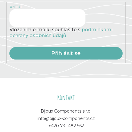
k
E-mail
y
v
ý
p
Vložením e-mailu souhlasíte s
podmínkami
i
ochrany osobních údajů
s
u
Přihlásit se
Z
á
Kontakt
p
Bijoux Components s.r.o.
info@bijoux-components.cz
a
+420 731 482 562