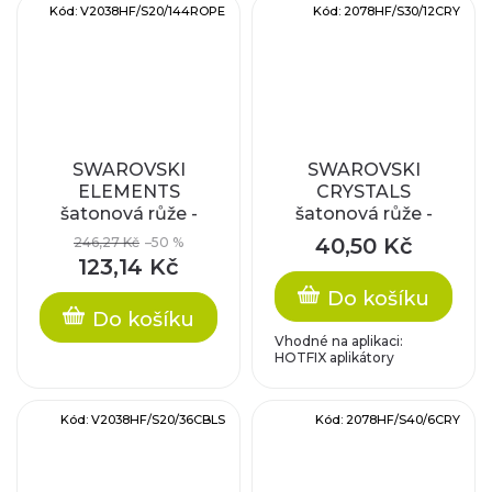
Kód:
V2038HF/S20/144ROPE
Kód:
2078HF/S30/12CRY
SWAROVSKI
SWAROVSKI
ELEMENTS
CRYSTALS
šatonová růže -
šatonová růže -
nažehlovací (s
nažehlovací (s
40,50 Kč
246,27 Kč
–50 %
vrstvou lepidla),
vrstvou lepidla),
123,14 Kč
rose peach, SS20
crystal, SS30
Do košíku
Do košíku
Vhodné na aplikaci:
HOTFIX aplikátory
Kód:
V2038HF/S20/36CBLS
Kód:
2078HF/S40/6CRY