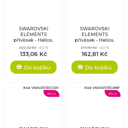
SWAROVSKI
SWAROVSKI
ELEMENTS
ELEMENTS
přívěsek - Helios,
přívěsek - Helios,
crystal, 40mm
crystal antique pink,
222,32 Kč
–40 %
271,90 Kč
–40 %
40mm
133,06 Kč
162,81 Kč
Do košíku
Do košíku
Kód:
V6040/1/30CGSH
Kód:
V6040/1/30CANP
akce
akce