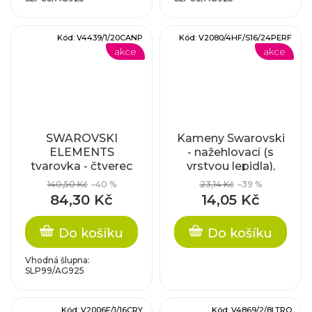
Kód:
V4439/1/20CANP
Kód:
V2080/4HF/S16/24PERF
akce
akce
SWAROVSKI
Kameny Swarovski
ELEMENTS
- nažehlovací (s
tvarovka - čtverec
vrstvou lepidla),
20mm
peridot frosted,
140,50 Kč
–40 %
23,14 Kč
–39 %
SS16
84,30 Kč
14,05 Kč
Do košíku
Do košíku
Vhodná šlupna:
SLP99/AG925
Kód:
V2006F/1/16CRY
Kód:
V4869/2/8LTRO