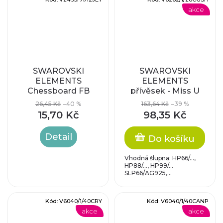
akce
SWAROVSKI
SWAROVSKI
ELEMENTS
ELEMENTS
Chessboard FB
přívěsek - Miss U
Heart, crystal
26,45 Kč
–40 %
163,64 Kč
–39 %
golden shadow,
15,70 Kč
98,35 Kč
26mm
Detail
Do košíku
Vhodná šlupna: HP66/...,
HP88/..., HP99/...
SLP66/AG925,...
Kód:
V6040/1/40CRY
Kód:
V6040/1/40CANP
akce
akce