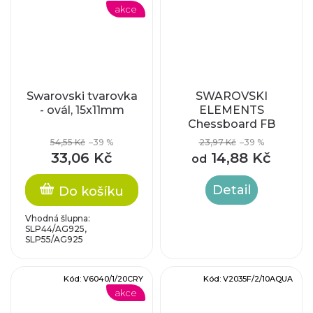
akce
Swarovski tvarovka
SWAROVSKI
- ovál, 15x11mm
ELEMENTS
Chessboard FB
54,55 Kč
–39 %
23,97 Kč
–39 %
33,06 Kč
14,88 Kč
od
Detail
Do košíku
Vhodná šlupna:
SLP44/AG925,
SLP55/AG925
Kód:
V6040/1/20CRY
Kód:
V2035F/2/10AQUA
akce