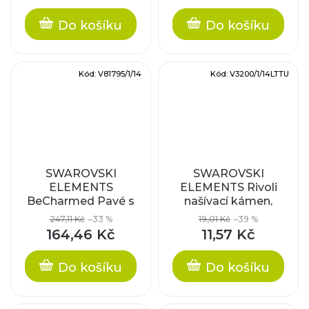
Do košíku
Do košíku
Kód:
V81795/1/14
Kód:
V3200/1/14LTTU
SWAROVSKI
SWAROVSKI
ELEMENTS
ELEMENTS Rivoli
BeCharmed Pavé s
našívací kámen,
xilion šatony -
light turquoise,
247,11 Kč
–33 %
19,01 Kč
–39 %
národní barvy/ocel,
14mm
164,46 Kč
11,57 Kč
14mm
Do košíku
Do košíku