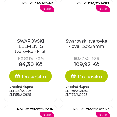
Kód:
V4139/1/20CANP
Kód:
V4137/1/33X24JET
akce
akce
SWAROVSKI
Swarovski tvarovka
ELEMENTS
- ovál, 33x24mm
tvarovka - kruh
20mm
140,50 Kč
–40 %
183,47 Kč
–40 %
84,30 Kč
109,92 Kč
Do košíku
Do košíku
Vhodná šlupna:
Vhodná šlupna:
SLP44/AG925,
SLP66/AG925,
SLP55/AG925
SLP77/AG925
Kód:
V4137/1/33X24CGSH
Kód:
V4137/1/22X16CRMA
akce
akce