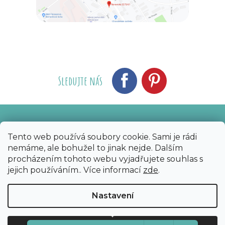
Sledujte nás
Vytvořil Shoptet
Nakódoval eshopGuru
|
Tento web používá soubory cookie. Sami je rádi
nemáme, ale bohužel to jinak nejde. Dalším
Copyright 2026
Bijoux Components - Svět
procházením tohoto webu vyjadřujete souhlas s
korálků
. Všechna práva vyhrazena.
Upravit
jejich používáním.. Více informací
zde
.
nastavení cookies
Nastavení