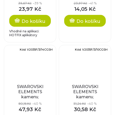
nažehlovací (s
Chessboard Circle
39,67 Kč
–39 %
23,97 Kč
–41 %
vrstvou lepidla),
FB 14mm, crystal F
23,97 Kč
14,05 Kč
crystal AB, SS16
Do košíku
Do košíku
Vhodné na aplikaci:
HOTFIX aplikátory
Kód:
V2035F/3/14CGSH
Kód:
V2035F/3/10CGSH
SWAROVSKI
SWAROVSKI
ELEMENTS
ELEMENTS
kameny,
kameny,
Chessboard Circle
Chessboard Circle
80,16 Kč
–40 %
51,24 Kč
–40 %
FB 14mm, crystal
FB 10mm, crystal
47,93 Kč
30,58 Kč
golden shadow F
golden shadow F