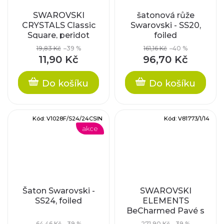
SWAROVSKI
šatonová růže
CRYSTALS Classic
Swarovski - SS20,
Square, peridot
foiled
hotfix, 10mm
19,83 Kč
–39 %
161,16 Kč
–40 %
11,90 Kč
96,70 Kč
Do košíku
Do košíku
Kód:
V1028F/S24/24CSIN
Kód:
V81773/1/14
akce
Šaton Swarovski -
SWAROVSKI
SS24, foiled
ELEMENTS
BeCharmed Pavé s
xilion šatony -
64,46 Kč
–39 %
271,90 Kč
–39 %