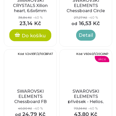
SWAROVSKI
SWAROVSKI
CRYSTALS Xilion
ELEMENTS
heart, 6,6x6mm
Chessboard Circle
FB
38,84 Kč
–40 %
27,27 Kč
–40 %
23,14 Kč
16,53 Kč
od
Detail
Do košíku
Kód:
V2493F/2/10CBPAT
Kód:
V6040/1/20CANP
akce
SWAROVSKI
SWAROVSKI
ELEMENTS
ELEMENTS
Chessboard FB
přívěsek - Helios,
crystal antique pink,
40,50 Kč
–40 %
73,56 Kč
–40 %
20mm
24,79 Kč
43,80 Kč
od