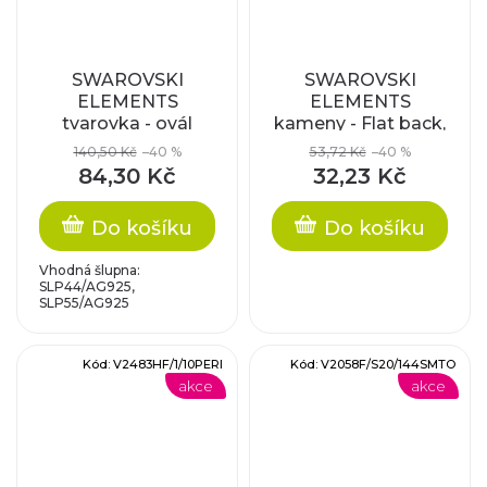
SWAROVSKI
SWAROVSKI
ELEMENTS
ELEMENTS
tvarovka - ovál
kameny - Flat back,
22x16mm
crystal rose gold,
140,50 Kč
–40 %
53,72 Kč
–40 %
10mm
84,30 Kč
32,23 Kč
Do košíku
Do košíku
Vhodná šlupna:
SLP44/AG925,
SLP55/AG925
Kód:
V2483HF/1/10PERI
Kód:
V2058F/S20/144SMTO
akce
akce