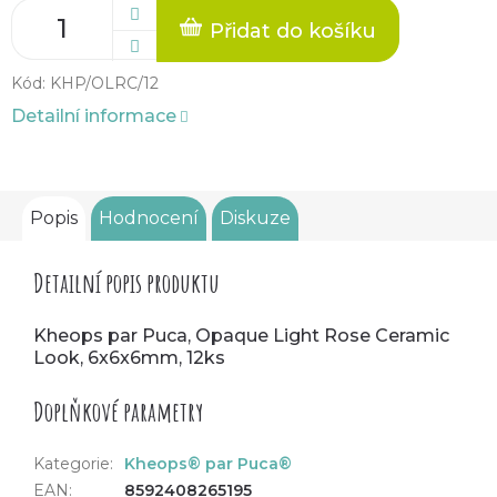
Přidat do košíku
Kód:
KHP/OLRC/12
Detailní informace
Popis
Hodnocení
Diskuze
Detailní popis produktu
Kheops par Puca, Opaque Light Rose Ceramic
Look, 6x6x6mm, 12ks
Doplňkové parametry
Kategorie
:
Kheops® par Puca®
EAN
:
8592408265195