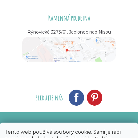
Kamenná prodejna
Rýnovická 3273/61, Jablonec nad Nisou
Sledujte nás
Vytvořil Shoptet
Nakódoval eshopGuru
|
Tento web používá soubory cookie. Sami je rádi