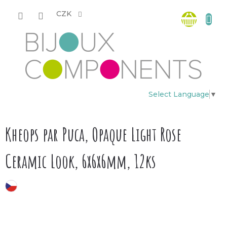
Přejít
Nákup
na
CZK
obsah
košík
Select Language
▼
Kheops par Puca, Opaque Light Rose
Ceramic Look, 6x6x6mm, 12ks
český výrobek