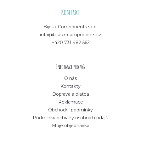
á
Kontakt
p
Bijoux Components s.r.o.
info@bijoux-components.cz
a
+420 731 482 562
t
í
Informace pro vás
O nás
Kontakty
Doprava a platba
Reklamace
Obchodní podmínky
Podmínky ochrany osobních údajů
Moje objednávka