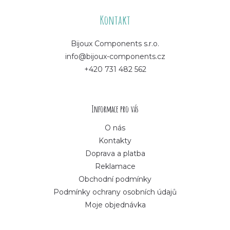
á
Kontakt
p
Bijoux Components s.r.o.
info@bijoux-components.cz
a
+420 731 482 562
t
í
Informace pro vás
O nás
Kontakty
Doprava a platba
Reklamace
Obchodní podmínky
Podmínky ochrany osobních údajů
Moje objednávka