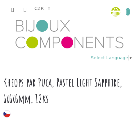
Přejít
Nákup
na
CZK
obsah
košík
Select Language
▼
Kheops par Puca, Pastel Light Sapphire,
6x6x6mm, 12ks
český výrobek