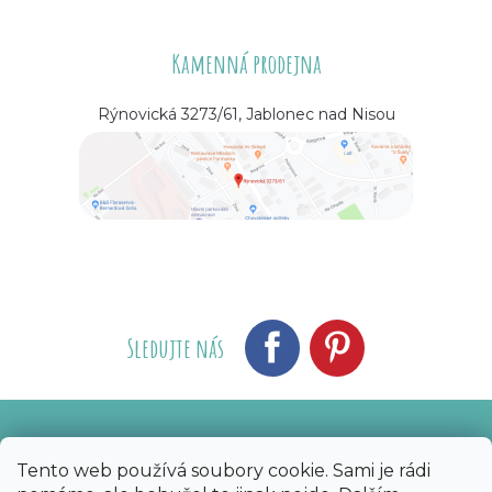
Kamenná prodejna
Rýnovická 3273/61, Jablonec nad Nisou
Sledujte nás
Vytvořil Shoptet
Nakódoval eshopGuru
|
Tento web používá soubory cookie. Sami je rádi