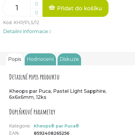
Přidat do košíku
Kód:
KHP/PLS/12
Detailní informace
Popis
Hodnocení
Diskuze
Detailní popis produktu
Kheops par Puca, Pastel Light Sapphire,
6x6x6mm, 12ks
Doplňkové parametry
Kategorie
:
Kheops® par Puca®
EAN
:
8592408265256