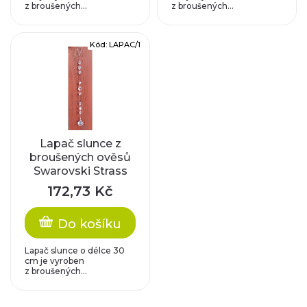
k
z broušených...
z broušených...
d
t
u
Kód:
LAPAC/1
ů
k
t
ů
Lapač slunce z
broušených ověsů
Swarovski Strass
172,73 Kč
Do košíku
Lapač slunce o délce 30
cm je vyroben
z broušených...