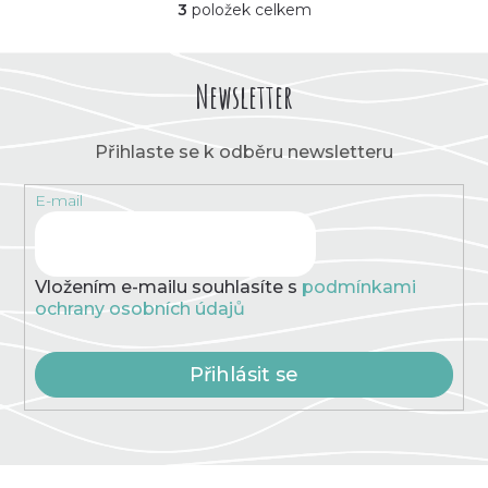
3
položek celkem
O
v
l
á
Newsletter
d
a
c
Přihlaste se k odběru newsletteru
í
p
E-mail
r
v
k
y
v
Vložením e-mailu souhlasíte s
podmínkami
ý
ochrany osobních údajů
p
i
s
Přihlásit se
u
Z