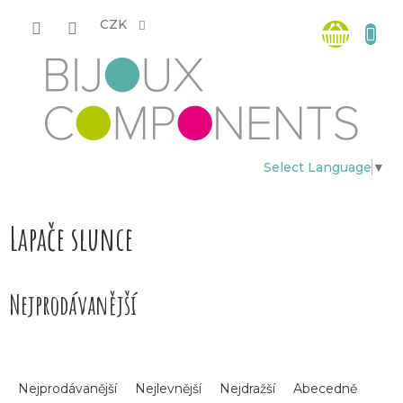
Přejít
Nákup
na
CZK
obsah
košík
Select Language
▼
Lapače slunce
Nejprodávanější
Ř
Nejprodávanější
Nejlevnější
Nejdražší
Abecedně