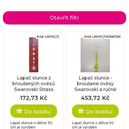
a
z
Otevřít filtr
e
V
Kód:
LAPAC/2
Kód:
LAPAC/URAN/SW
n
ý
í
p
p
i
r
Lapač slunce z
Lapač slunce -
broušených ověsů
broušené ověsy
s
Swarovski Strass
Swarovski a ručně
o
vyráběná uranová
p
172,73 Kč
453,72 Kč
kapka
d
r
Do košíku
Do košíku
u
o
Lapač slunce o délce 30
Lapač slunce o délce 50
cm je vyroben
cm je vyroben