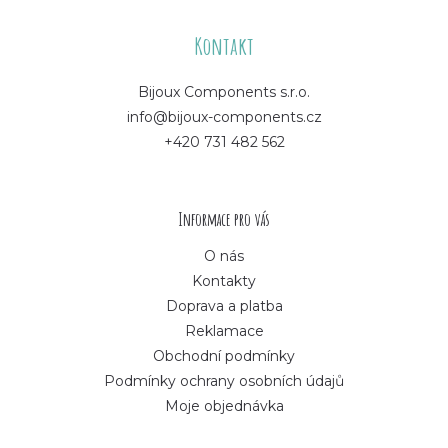
á
Kontakt
p
Bijoux Components s.r.o.
info@bijoux-components.cz
a
+420 731 482 562
t
í
Informace pro vás
O nás
Kontakty
Doprava a platba
Reklamace
Obchodní podmínky
Podmínky ochrany osobních údajů
Moje objednávka