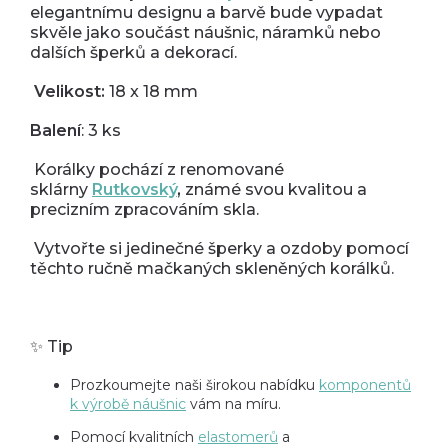
elegantnímu designu a barvě bude vypadat
skvěle jako součást náušnic, náramků nebo
dalších šperků a dekorací.
Velikost:
18 x 18 mm
Balení
: 3 ks
Korálky pochází z renomované
sklárny
Rutkovský
,
známé svou kvalitou a
precizním zpracováním skla.
Vytvořte si jedinečné šperky a ozdoby pomocí
těchto ručně mačkaných skleněných korálků.
✨ Tip
Prozkoumejte naši širokou nabídku
komponentů
k výrobě náušnic
vám na míru.
Pomocí kvalitních
elastomerů
a