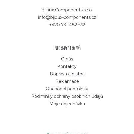
p
Bijoux Components s.r.o.
info@bijoux-components.cz
a
+420 731 482 562
t
í
Informace pro vás
O nás
Kontakty
Doprava a platba
Reklamace
Obchodní podmínky
Podmínky ochrany osobních údajů
Moje objednávka