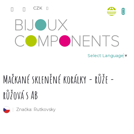
Přejít
Nákup
na
CZK
obsah
košík
Select Language
▼
Mačkané skleněné korálky - růže -
růžová s AB
Značka:
Rutkovsky
český výrobek