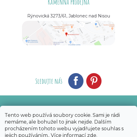
Kamenná prodejna
Rýnovická 3273/61, Jablonec nad Nisou
Sledujte nás
Vytvořil Shoptet
Nakódoval eshopGuru
|
Tento web používá soubory cookie. Sami je rádi
nemáme, ale bohužel to jinak nejde. Dalším
Copyright 2026
Bijoux Components - Svět
procházením tohoto webu vyjadřujete souhlas s
korálků
. Všechna práva vyhrazena.
Upravit
jejich používáním.. Více informací
zde
.