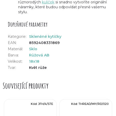
různorodých
kuliček
si snadno vytvoříte originální
náramky, které budou odpovídat přesně vašemu
stylu.
Doplňkové parametry
Kategorie
:
Skleněné kytičky
EAN
:
8592408331869
Materiál
:
Sklo
Barva
:
Růžová AB
Velikost
:
18x18
Tvar
:
Květ růže
Související produkty
Kód:
JFH/4/STE
Kód:
THREAD/MIY/RD/020