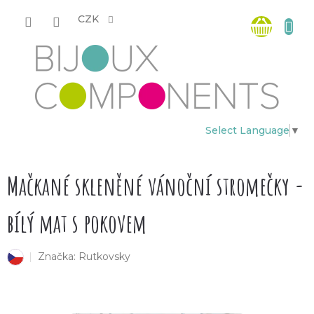
Přejít
Nákup
na
CZK
obsah
košík
Select Language
▼
Mačkané skleněné vánoční stromečky -
bílý mat s pokovem
Značka:
Rutkovsky
český výrobek