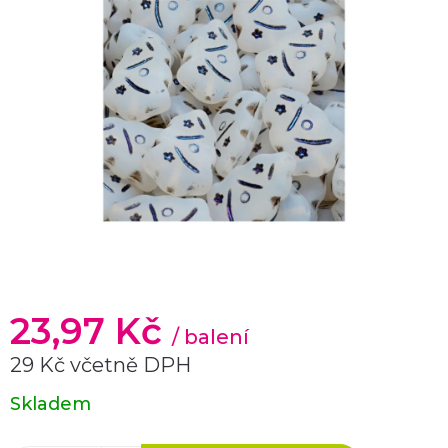
23,97 Kč
/ balení
29 Kč včetně DPH
Měrná
Skladem
cena: