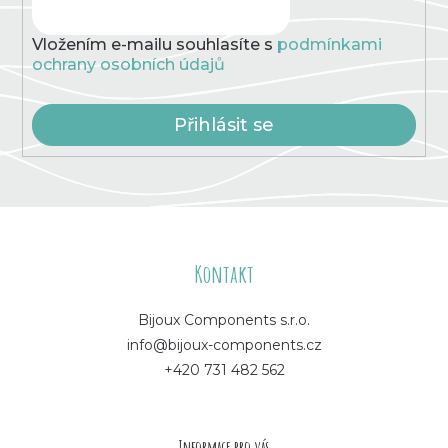
Vložením e-mailu souhlasíte s
podmínkami
ochrany osobních údajů
Přihlásit se
Z
á
Kontakt
p
Bijoux Components s.r.o.
info@bijoux-components.cz
a
+420 731 482 562
t
í
Informace pro vás